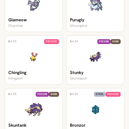
Glameow
Purugly
Charmian
Shnurgarst
№
433
№
434
PSYCHIC
POISON
DARK
Chingling
Stunky
Klingplim
Skunkapuh
№
435
№
436
POISON
DARK
STEEL
PSYCHIC
Skuntank
Bronzor