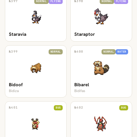
№
397
№
398
NORMAL
FLYING
NORMAL
FLYING
Staravia
Staraptor
№
399
№
400
NORMAL
NORMAL
WATER
Bidoof
Bibarel
Bidiza
Bidifas
№
401
№
402
BUG
BUG