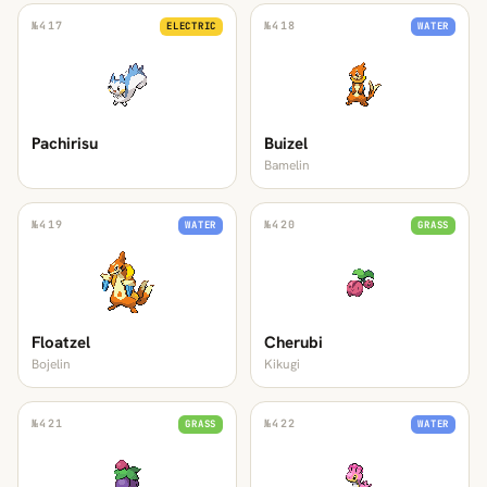
№
417
№
418
ELECTRIC
WATER
Pachirisu
Buizel
Bamelin
№
419
№
420
WATER
GRASS
Floatzel
Cherubi
Bojelin
Kikugi
№
421
№
422
GRASS
WATER