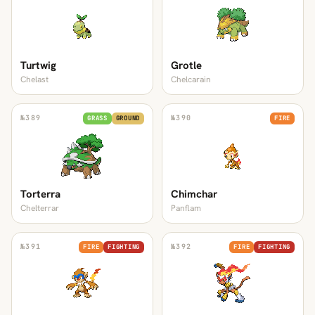
Turtwig
Grotle
Chelast
Chelcarain
№
389
№
390
GRASS
GROUND
FIRE
Torterra
Chimchar
Chelterrar
Panflam
№
391
№
392
FIRE
FIGHTING
FIRE
FIGHTING