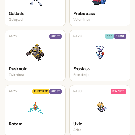
Gallade
Probopass
Galagladi
Voluminas
№
477
№
478
GHOST
ICE
GHOST
Dusknoir
Froslass
Zwirrfinst
Frosdedje
№
479
№
480
ELECTRIC
GHOST
PSYCHIC
Rotom
Uxie
Selfe