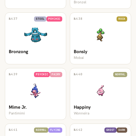
Bronzel
№
437
№
438
STEEL
PSYCHIC
ROCK
Bronzong
Bonsly
Mobai
№
439
№
440
PSYCHIC
FAIRY
NORMAL
Mime Jr.
Happiny
Pantimimi
Wonneira
№
441
№
442
NORMAL
FLYING
GHOST
DARK