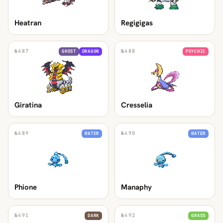
Heatran
Regigigas
№
487
№
488
GHOST
DRAGON
PSYCHIC
Giratina
Cresselia
№
489
№
490
WATER
WATER
Phione
Manaphy
№
491
№
492
DARK
GRASS