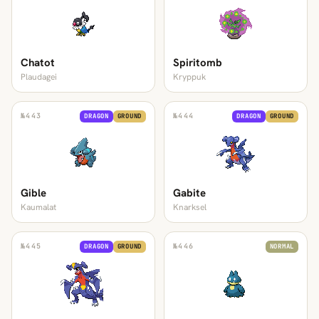
Chatot
Spiritomb
Plaudagei
Kryppuk
№
443
№
444
DRAGON
GROUND
DRAGON
GROUND
Gible
Gabite
Kaumalat
Knarksel
№
445
№
446
DRAGON
GROUND
NORMAL