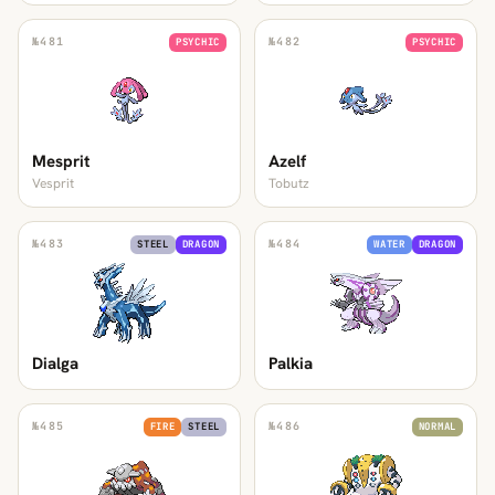
№
481
№
482
PSYCHIC
PSYCHIC
Mesprit
Azelf
Vesprit
Tobutz
№
483
№
484
STEEL
DRAGON
WATER
DRAGON
Dialga
Palkia
№
485
№
486
FIRE
STEEL
NORMAL