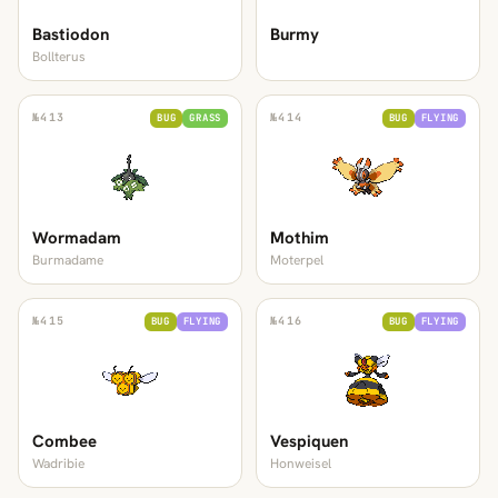
Bastiodon
Burmy
Bollterus
№
413
№
414
BUG
GRASS
BUG
FLYING
Wormadam
Mothim
Burmadame
Moterpel
№
415
№
416
BUG
FLYING
BUG
FLYING
Combee
Vespiquen
Wadribie
Honweisel