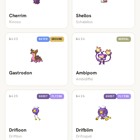
Cherrim
Shellos
Kinoso
Schalellos
№
423
№
424
WATER
GROUND
NORMAL
Gastrodon
Ambipom
Ambidiffel
№
425
№
426
GHOST
FLYING
GHOST
FLYING
Drifloon
Drifblim
Driftlon
Drifzepeli