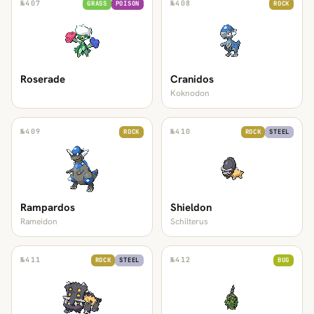
№
407
№
408
GRASS
POISON
ROCK
Roserade
Cranidos
Koknodon
№
409
№
410
ROCK
ROCK
STEEL
Rampardos
Shieldon
Rameidon
Schilterus
№
411
№
412
ROCK
STEEL
BUG