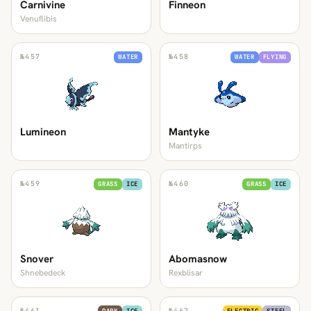
Carnivine
Finneon
Venuflibis
№
457
№
458
WATER
WATER
FLYING
Lumineon
Mantyke
Mantirps
№
459
№
460
GRASS
ICE
GRASS
ICE
Snover
Abomasnow
Shnebedeck
Rexblisar
№
461
№
462