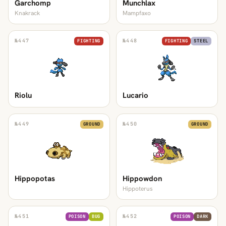
Garchomp
Munchlax
Knakrack
Mampfaxo
№
447
№
448
FIGHTING
FIGHTING
STEEL
Riolu
Lucario
№
449
№
450
GROUND
GROUND
Hippopotas
Hippowdon
Hippoterus
№
451
№
452
POISON
BUG
POISON
DARK