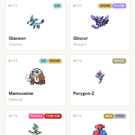
№
471
№
472
ICE
GROUND
FLYING
Glaceon
Gliscor
Glaziola
Skorgro
№
473
№
474
ICE
GROUND
NORMAL
Mamoswine
Porygon-Z
Mamutel
№
475
№
476
PSYCHIC
FIGHTING
ROCK
STEEL