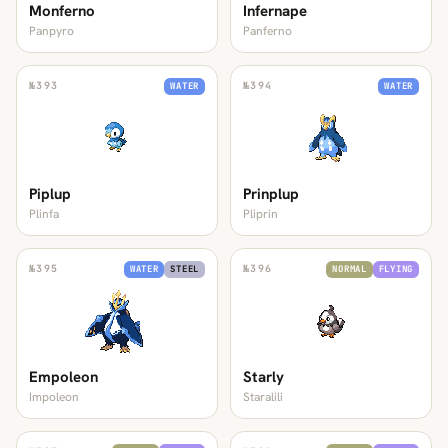
Monferno
Infernape
Panpyro
Panferno
№
393
№
394
WATER
WATER
Piplup
Prinplup
Plinfa
Pliprin
№
395
№
396
WATER
STEEL
NORMAL
FLYING
Empoleon
Starly
Impoleon
Staralili