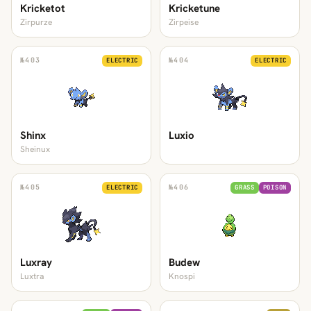
Kricketot
Kricketune
Zirpurze
Zirpeise
№
403
№
404
ELECTRIC
ELECTRIC
Shinx
Luxio
Sheinux
№
405
№
406
ELECTRIC
GRASS
POISON
Luxray
Budew
Luxtra
Knospi