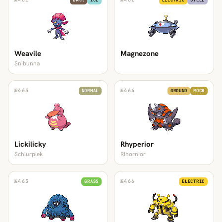
DARK
ICE
ELECTRIC
STEEL
Weavile
Magnezone
Snibunna
№
463
№
464
NORMAL
GROUND
ROCK
Lickilicky
Rhyperior
Schlurplek
Rihornior
№
465
№
466
GRASS
ELECTRIC