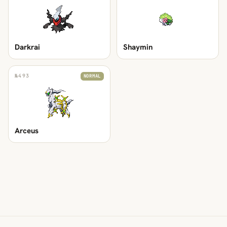
Darkrai
Shaymin
№
493
NORMAL
Arceus