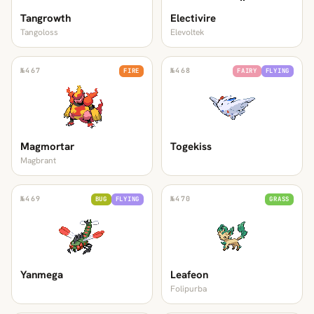
Tangrowth
Electivire
Tangoloss
Elevoltek
№
467
№
468
FIRE
FAIRY
FLYING
Magmortar
Togekiss
Magbrant
№
469
№
470
BUG
FLYING
GRASS
Yanmega
Leafeon
Folipurba