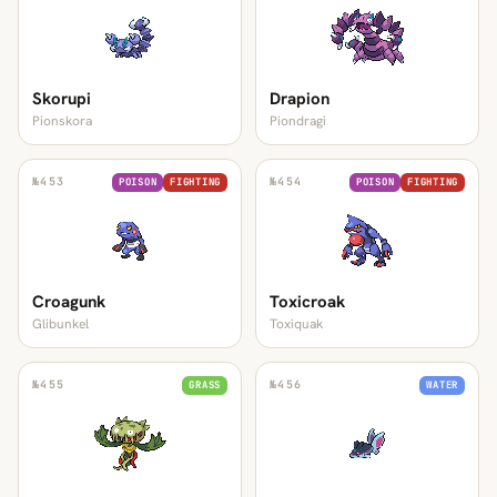
Skorupi
Drapion
Pionskora
Piondragi
№
453
№
454
POISON
FIGHTING
POISON
FIGHTING
Croagunk
Toxicroak
Glibunkel
Toxiquak
№
455
№
456
GRASS
WATER