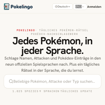
🇬🇧
Anmelden
Deutsch
POKELINGO
·
TÄGLICHES POKÉMON-RÄTSEL
·
POKÉDEX-NACHSCHLAGEWERK
Jedes Pokémon,
in
jeder Sprache.
Schlage Namen, Attacken und Pokédex-Einträge in den
neun offiziellen Spielsprachen nach. Plus ein tägliches
Rätsel in der Sprache, die du lernst.
·
·
1.025 SPEZIES
9 SPRACHEN
TÄGLICHES UPDATE