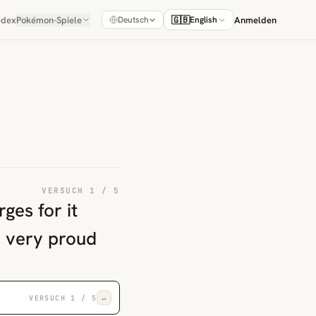
édex
Pokémon-Spiele
🇬🇧
Anmelden
Deutsch
English
VERSUCH 1 / 5
ges for it
’s very proud
VERSUCH 1 / 5
↵