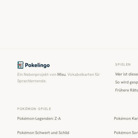
SPIELEN
Wer ist die
Ein Nebenprojekt von
Misu
. Vokabelkarten für
Sprachlernende.
So wird gesp
Frühere Räts
POKÉMON-SPIELE
Pokémon-Legenden: Z-A
Pokémon Kar
Pokémon Schwert und Schild
Pokémon Son