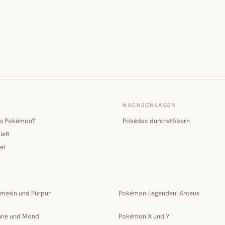
NACHSCHLAGEN
ses Pokémon?
Pokédex durchstöbern
ielt
el
mesin und Purpur
Pokémon-Legenden: Arceus
ne und Mond
Pokémon X und Y