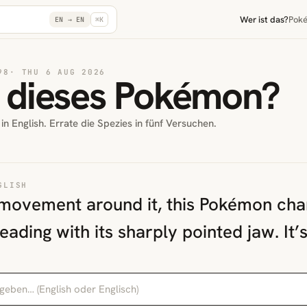
Wer ist das?
Pok
EN →
EN
⌘K
98
·
THU 6 AUG 2026
t dieses Pokémon?
in English. Errate die Spezies in fünf Versuchen.
GLISH
y movement around it, this Pokémon char
eading with its sharply pointed jaw. It