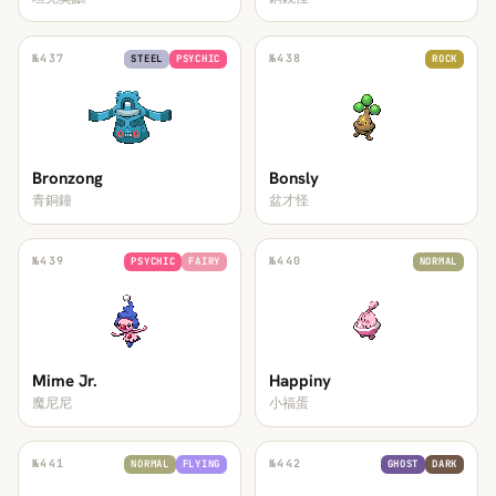
№
437
№
438
STEEL
PSYCHIC
ROCK
Bronzong
Bonsly
青銅鐘
盆才怪
№
439
№
440
PSYCHIC
FAIRY
NORMAL
Mime Jr.
Happiny
魔尼尼
小福蛋
№
441
№
442
NORMAL
FLYING
GHOST
DARK