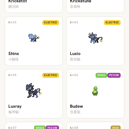
Kricketot
Kricketune
圓法師
音箱蟀
№
403
№
404
ELECTRIC
ELECTRIC
Shinx
Luxio
小貓怪
勒克貓
№
405
№
406
ELECTRIC
GRASS
POISON
Luxray
Budew
倫琴貓
含羞苞
№
407
№
408
GRASS
POISON
ROCK