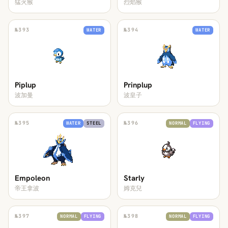
猛火猴
烈焰猴
№
393
№
394
WATER
WATER
Piplup
Prinplup
波加曼
波皇子
№
395
№
396
WATER
STEEL
NORMAL
FLYING
Empoleon
Starly
帝王拿波
姆克兒
№
397
№
398
NORMAL
FLYING
NORMAL
FLYING