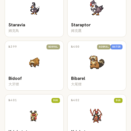
Staravia
Staraptor
姆克鳥
姆克鷹
№
399
№
400
NORMAL
NORMAL
WATER
Bidoof
Bibarel
大牙狸
大尾狸
№
401
№
402
BUG
BUG