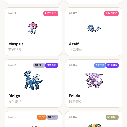
№
481
№
482
PSYCHIC
PSYCHIC
Mesprit
Azelf
艾姆利多
亞克諾姆
№
483
№
484
STEEL
DRAGON
WATER
DRAGON
Dialga
Palkia
帝牙盧卡
帕路奇亞
№
485
№
486
FIRE
STEEL
NORMAL