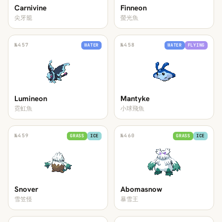
Carnivine
Finneon
尖牙籠
螢光魚
№
457
№
458
WATER
WATER
FLYING
Lumineon
Mantyke
霓虹魚
小球飛魚
№
459
№
460
GRASS
ICE
GRASS
ICE
Snover
Abomasnow
雪笠怪
暴雪王