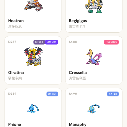
Heatran
Regigigas
席多藍恩
雷吉奇卡斯
№
487
№
488
GHOST
DRAGON
PSYCHIC
Giratina
Cresselia
騎拉帝納
克雷色利亞
№
489
№
490
WATER
WATER
Phione
Manaphy