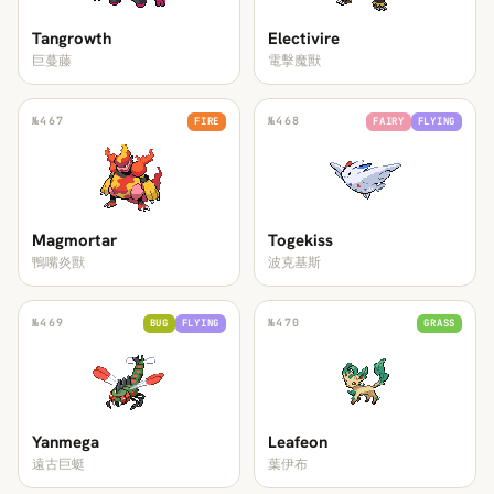
Tangrowth
Electivire
巨蔓藤
電擊魔獸
№
467
№
468
FIRE
FAIRY
FLYING
Magmortar
Togekiss
鴨嘴炎獸
波克基斯
№
469
№
470
BUG
FLYING
GRASS
Yanmega
Leafeon
遠古巨蜓
葉伊布