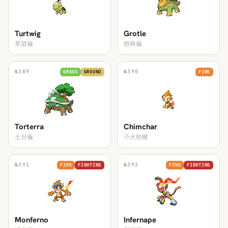
Turtwig
Grotle
草苗龜
樹林龜
№
389
№
390
GRASS
GROUND
FIRE
Torterra
Chimchar
土台龜
小火焰猴
№
391
№
392
FIRE
FIGHTING
FIRE
FIGHTING
Monferno
Infernape