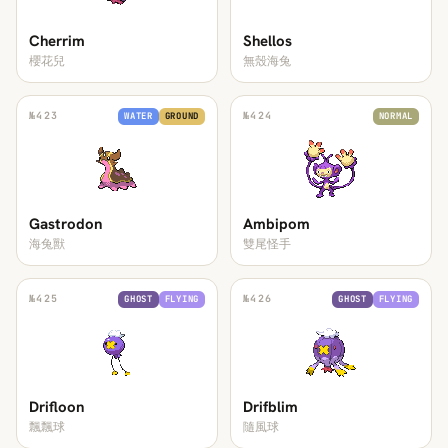
Cherrim
Shellos
櫻花兒
無殼海兔
№
423
№
424
WATER
GROUND
NORMAL
Gastrodon
Ambipom
海兔獸
雙尾怪手
№
425
№
426
GHOST
FLYING
GHOST
FLYING
Drifloon
Drifblim
飄飄球
隨風球