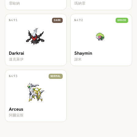
霏歐納
瑪納霏
№
491
№
492
DARK
GRASS
Darkrai
Shaymin
達克萊伊
謝米
№
493
NORMAL
Arceus
阿爾宙斯