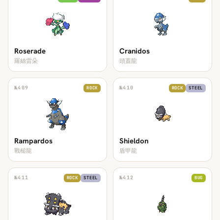
Roserade
Cranidos
羅絲雷朵
頭蓋龍
№
409
№
410
ROCK
ROCK
STEEL
Rampardos
Shieldon
戰槌龍
盾甲龍
№
411
№
412
ROCK
STEEL
BUG