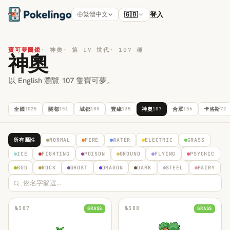
🇬🇧
登入
繁體中文
寶可夢圖鑑
·
神奧
·
第 IV 世代
·
107 種
神奧
以 English 瀏覽 107 隻寶可夢。
全國
1025
關都
151
城都
100
豐緣
135
神奧
107
合眾
156
卡洛斯
72
所有屬性
NORMAL
FIRE
WATER
ELECTRIC
GRASS
ICE
FIGHTING
POISON
GROUND
FLYING
PSYCHIC
BUG
ROCK
GHOST
DRAGON
DARK
STEEL
FAIRY
№
387
№
388
GRASS
GRASS