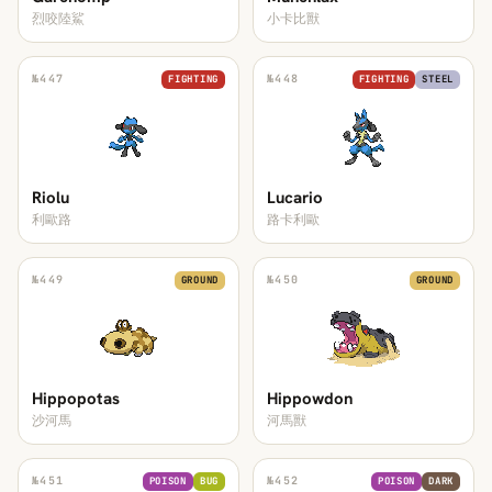
烈咬陸鯊
小卡比獸
№
447
№
448
FIGHTING
FIGHTING
STEEL
Riolu
Lucario
利歐路
路卡利歐
№
449
№
450
GROUND
GROUND
Hippopotas
Hippowdon
沙河馬
河馬獸
№
451
№
452
POISON
BUG
POISON
DARK