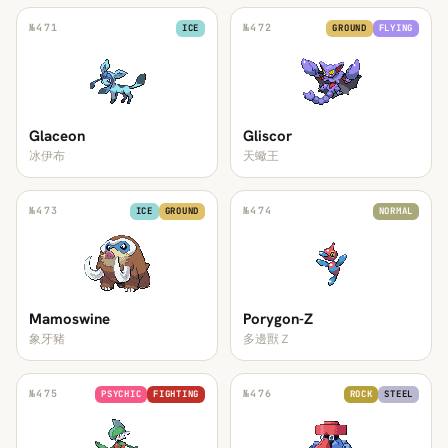
№
471
№
472
ICE
GROUND
FLYING
Glaceon
Gliscor
冰伊布
天蠍王
№
473
№
474
ICE
GROUND
NORMAL
Mamoswine
Porygon-Z
象牙豬
多邊獸Ｚ
№
475
№
476
PSYCHIC
FIGHTING
ROCK
STEEL