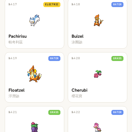
№
417
№
418
ELECTRIC
WATER
Pachirisu
Buizel
帕奇利茲
泳圈鼬
№
419
№
420
WATER
GRASS
Floatzel
Cherubi
浮潛鼬
櫻花寶
№
421
№
422
GRASS
WATER