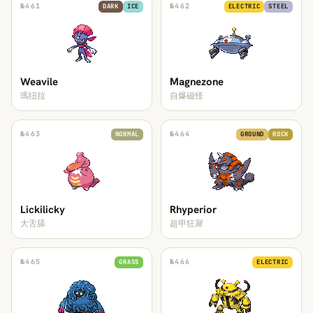
№
461
№
462
DARK
ICE
ELECTRIC
STEEL
Weavile
Magnezone
瑪狃拉
自爆磁怪
№
463
№
464
NORMAL
GROUND
ROCK
Lickilicky
Rhyperior
大舌舔
超甲狂犀
№
465
№
466
GRASS
ELECTRIC