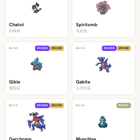
Chatot
Spiritomb
聒噪鳥
花岩怪
№
443
№
444
DRAGON
GROUND
DRAGON
GROUND
Gible
Gabite
圓陸鯊
尖牙陸鯊
№
445
№
446
DRAGON
GROUND
NORMAL
Garchomp
Munchlax