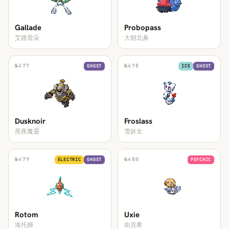
Gallade
Probopass
艾路雷朵
大朝北鼻
№
477
№
478
GHOST
ICE
GHOST
Dusknoir
Froslass
黑夜魔靈
雪妖女
№
479
№
480
ELECTRIC
GHOST
PSYCHIC
Rotom
Uxie
洛托姆
由克希