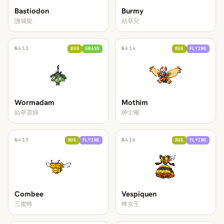
Bastiodon
Burmy
護城龍
結草兒
№
413
№
414
BUG
GRASS
BUG
FLYING
Wormadam
Mothim
結草貴婦
紳士蛾
№
415
№
416
BUG
FLYING
BUG
FLYING
Combee
Vespiquen
三蜜蜂
蜂女王