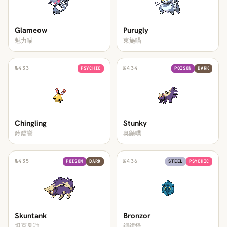
Glameow
Purugly
魅力喵
東施喵
№
433
№
434
PSYCHIC
POISON
DARK
Chingling
Stunky
鈴鐺響
臭鼬噗
№
435
№
436
POISON
DARK
STEEL
PSYCHIC
Skuntank
Bronzor
坦克臭鼬
銅鏡怪