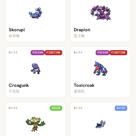
Skorupi
Drapion
鉗尾蠍
龍王蠍
№
453
№
454
POISON
FIGHTING
POISON
FIGHTING
Croagunk
Toxicroak
不良蛙
毒骷蛙
№
455
№
456
GRASS
WATER