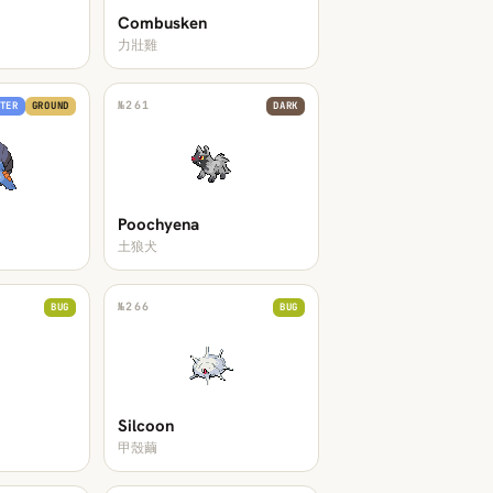
Combusken
力壯雞
№
261
TER
GROUND
DARK
Poochyena
土狼犬
№
266
BUG
BUG
Silcoon
甲殼繭