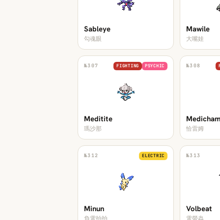
Sableye
Mawile
勾魂眼
大嘴娃
№
307
№
308
FIGHTING
PSYCHIC
Meditite
Medicha
瑪沙那
恰雷姆
№
312
№
313
ELECTRIC
Minun
Volbeat
負電拍拍
電螢蟲