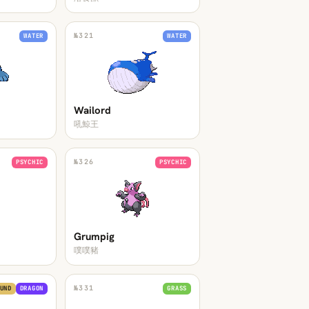
№
321
WATER
WATER
Wailord
吼鯨王
№
326
PSYCHIC
PSYCHIC
Grumpig
噗噗豬
№
331
UND
DRAGON
GRASS