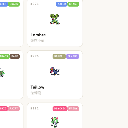
№
271
ATER
GRASS
WATER
GRASS
Lombre
蓮帽小童
№
276
GRASS
DARK
NORMAL
FLYING
Taillow
傲骨燕
№
281
CHIC
FAIRY
PSYCHIC
FAIRY