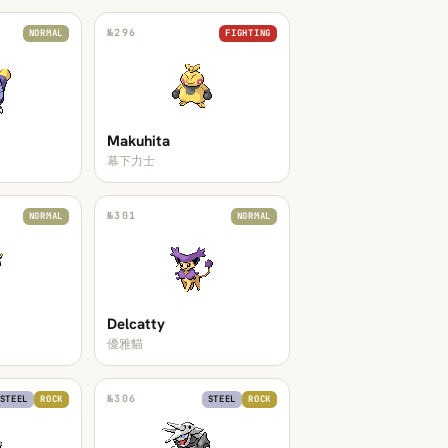
№
296
NORMAL
FIGHTING
Makuhita
幕下力士
№
301
NORMAL
NORMAL
Delcatty
優雅貓
№
306
STEEL
ROCK
STEEL
ROCK