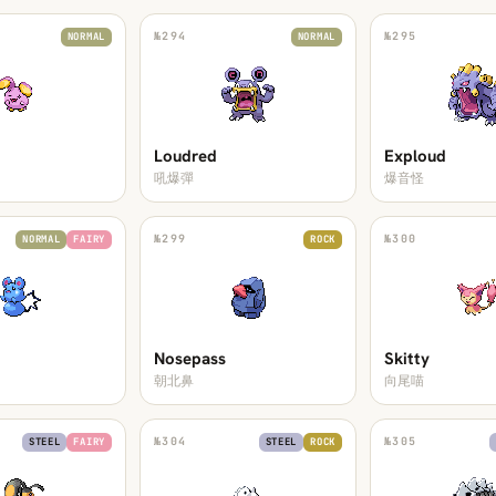
№
294
№
295
NORMAL
NORMAL
Loudred
Exploud
吼爆彈
爆音怪
№
299
№
300
NORMAL
FAIRY
ROCK
Nosepass
Skitty
朝北鼻
向尾喵
№
304
№
305
STEEL
FAIRY
STEEL
ROCK