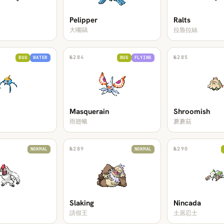
Pelipper
Ralts
大嘴鷗
拉魯拉絲
№
284
№
285
BUG
WATER
BUG
FLYING
Masquerain
Shroomish
雨翅蛾
蘑蘑菇
№
289
№
290
NORMAL
NORMAL
Slaking
Nincada
請假王
土居忍士