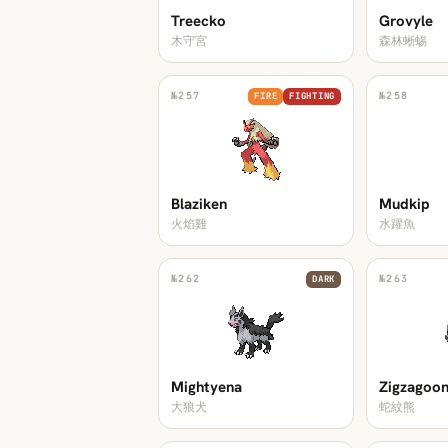
Treecko
Grovyle
木守宮
森林蜥蜴
№
257
№
258
FIRE
FIGHTING
Blaziken
Mudkip
火焰雞
水躍魚
№
262
№
263
DARK
Mightyena
Zigzagoo
大狼犬
蛇紋熊