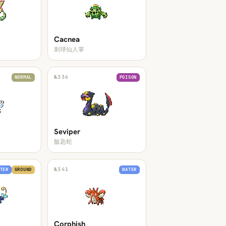
Cacnea
刺球仙人掌
№
336
NORMAL
POISON
Seviper
飯匙蛇
№
341
TER
GROUND
WATER
Corphish