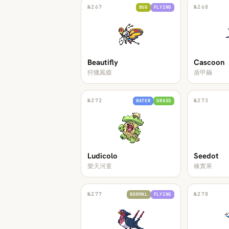
№
267
№
268
BUG
FLYING
Beautifly
Cascoon
狩獵鳳蝶
盾甲繭
№
272
№
273
WATER
GRASS
Ludicolo
Seedot
樂天河童
橡實果
№
277
№
278
NORMAL
FLYING