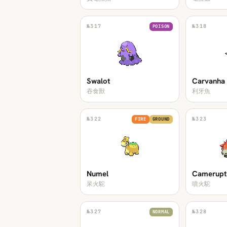
№
317
№
318
POISON
Swalot
Carvanha
吞食獸
利牙魚
№
322
№
323
FIRE
GROUND
Numel
Camerupt
呆火駝
噴火駝
№
327
№
328
NORMAL