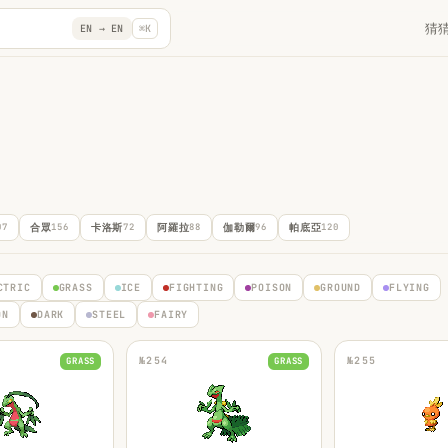
猜
EN →
EN
⌘K
07
合眾
156
卡洛斯
72
阿羅拉
88
伽勒爾
96
帕底亞
120
CTRIC
GRASS
ICE
FIGHTING
POISON
GROUND
FLYING
ON
DARK
STEEL
FAIRY
№
254
№
255
GRASS
GRASS