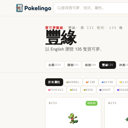
寶可夢圖鑑
·
豐緣
·
第 III 世代
·
135 種
豐緣
以 English 瀏覽 135 隻寶可夢。
全國
1025
關都
151
城都
100
豐緣
135
神奧
1
所有屬性
NORMAL
FIRE
WATER
ELE
PSYCHIC
BUG
ROCK
GHOST
DRAG
№
252
№
253
GRASS