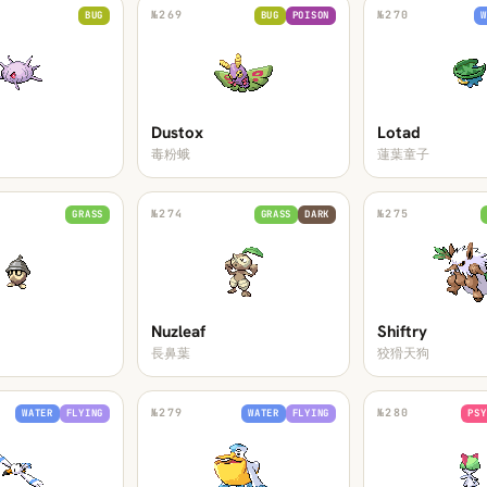
№
269
№
270
BUG
BUG
POISON
W
Dustox
Lotad
毒粉蛾
蓮葉童子
№
274
№
275
GRASS
GRASS
DARK
Nuzleaf
Shiftry
長鼻葉
狡猾天狗
№
279
№
280
WATER
FLYING
WATER
FLYING
PSY