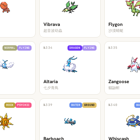
Vibrava
Flygon
超音波幼蟲
沙漠蜻蜓
№
334
№
335
NORMAL
FLYING
DRAGON
FLYING
Altaria
Zangoose
七夕青鳥
貓鼬斬
№
339
№
340
ROCK
PSYCHIC
WATER
GROUND
WA
Barboach
Whiscash