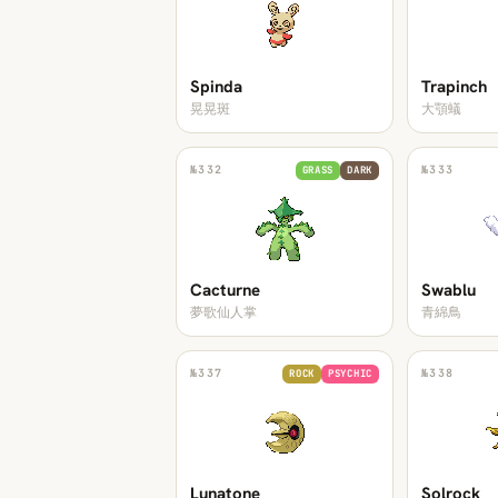
Spinda
Trapinch
晃晃斑
大顎蟻
№
332
№
333
GRASS
DARK
Cacturne
Swablu
夢歌仙人掌
青綿鳥
№
337
№
338
ROCK
PSYCHIC
Lunatone
Solrock