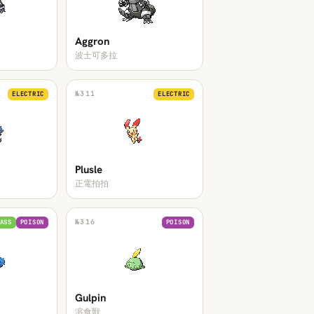
Aggron
波士可多拉
№
311
ELECTRIC
ELECTRIC
Plusle
正電拍拍
№
316
ASS
POISON
POISON
Gulpin
溶食獸