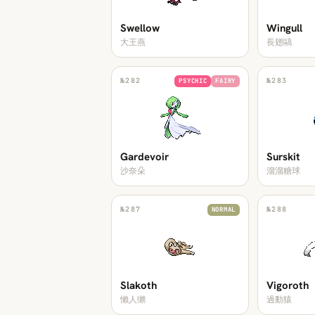
Swellow
Wingull
大王燕
長翅鷗
№
282
№
283
PSYCHIC
FAIRY
Gardevoir
Surskit
沙奈朵
溜溜糖球
№
287
№
288
NORMAL
Slakoth
Vigoroth
懶人獺
過動猿