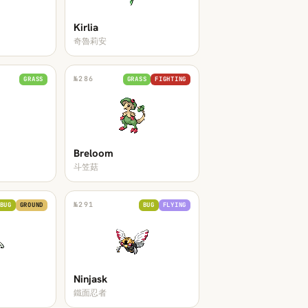
Kirlia
奇魯莉安
№
286
GRASS
GRASS
FIGHTING
Breloom
斗笠菇
№
291
BUG
GROUND
BUG
FLYING
Ninjask
鐵面忍者