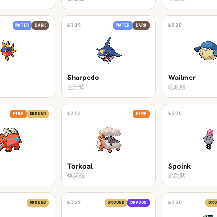
№
319
№
320
WATER
DARK
WATER
DARK
Sharpedo
Wailmer
巨牙鯊
吼吼鯨
№
324
№
325
FIRE
GROUND
FIRE
Torkoal
Spoink
煤炭龜
跳跳豬
№
329
№
330
GROUND
GROUND
DRAGON
GRO