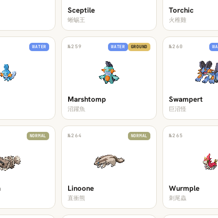
Sceptile
Torchic
蜥蜴王
火稚雞
№
259
№
260
WATER
WATER
GROUND
WA
Marshtomp
Swampert
沼躍魚
巨沼怪
№
264
№
265
NORMAL
NORMAL
n
Linoone
Wurmple
直衝熊
刺尾蟲