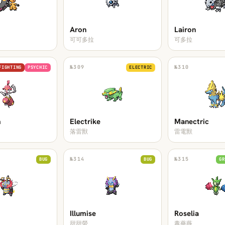
Aron
Lairon
可可多拉
可多拉
№
309
№
310
FIGHTING
PSYCHIC
ELECTRIC
m
Electrike
Manectric
落雷獸
雷電獸
№
314
№
315
BUG
BUG
GR
Illumise
Roselia
甜甜螢
毒薔薇