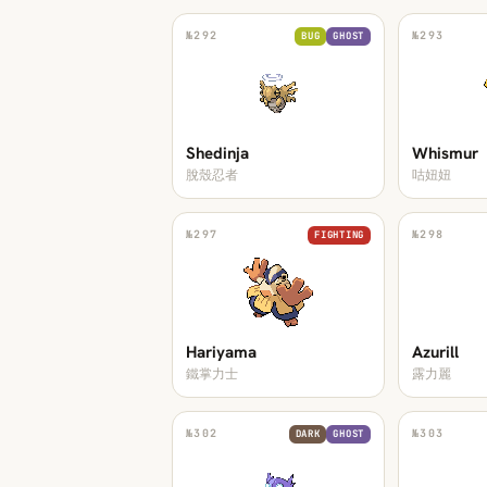
№
292
№
293
BUG
GHOST
Shedinja
Whismur
脫殼忍者
咕妞妞
№
297
№
298
FIGHTING
Hariyama
Azurill
鐵掌力士
露力麗
№
302
№
303
DARK
GHOST