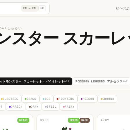
だ〜れ
EN →
EN
⌘K
664しゅるい
ンスター スカーレ
ットモンスター スカーレット・バイオレット
664
POKÉMON LEGENDS アルセウス
242
ELECTRIC
GRASS
ICE
FIGHTING
POISON
GROUND
ST
DRAGON
DARK
STEEL
FAIRY
№
908
№
909
GRASS
GRASS
DARK