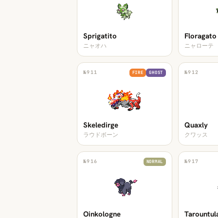
Sprigatito
Floragato
ニャオハ
ニャローテ
№
911
№
912
FIRE
GHOST
Skeledirge
Quaxly
ラウドボーン
クワッス
№
916
№
917
NORMAL
Oinkologne
Tarountul