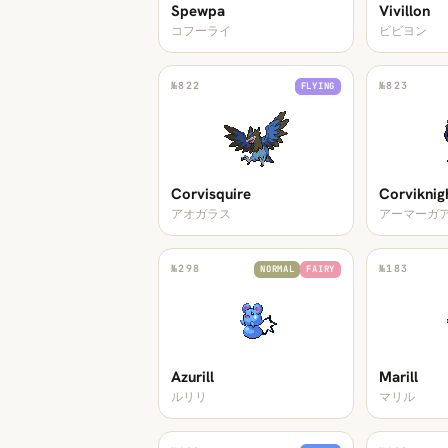
Spewpa
Vivillon
コフーライ
ビビヨン
№
822
№
823
FLYING
Corvisquire
Corviknig
アオガラス
アーマーガ
№
298
№
183
NORMAL
FAIRY
Azurill
Marill
ルリリ
マリル