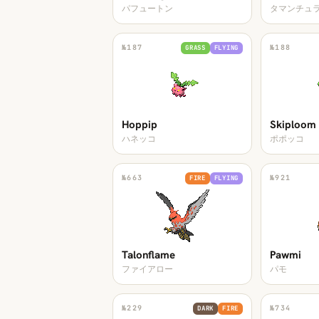
パフュートン
タマンチュ
№
187
№
188
GRASS
FLYING
Hoppip
Skiploom
ハネッコ
ポポッコ
№
663
№
921
FIRE
FLYING
Talonflame
Pawmi
ファイアロー
パモ
№
229
№
734
DARK
FIRE