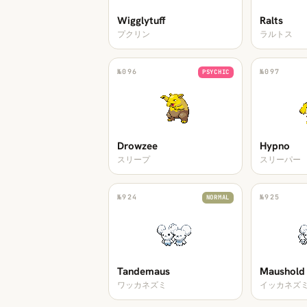
Wigglytuff
Ralts
プクリン
ラルトス
№
096
№
097
PSYCHIC
Drowzee
Hypno
スリープ
スリーパー
№
924
№
925
NORMAL
Tandemaus
Maushold
ワッカネズミ
イッカネズ