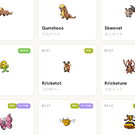
Gumshoos
Skwovet
デカグース
ホシガリス
№
401
№
402
GRASS
BUG
Kricketot
Kricketune
コロボーシ
コロトック
№
415
№
416
BUG
FLYING
BUG
FLYING