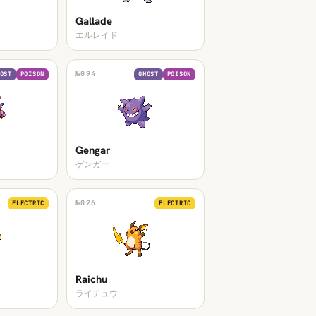
Gallade
エルレイド
№
094
OST
POISON
GHOST
POISON
Gengar
ゲンガー
№
026
ELECTRIC
ELECTRIC
Raichu
ライチュウ