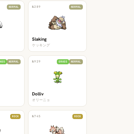
№
289
NORMAL
NORMAL
Slaking
ケッキング
№
929
ASS
NORMAL
GRASS
NORMAL
Dolliv
オリーニョ
№
745
ROCK
ROCK