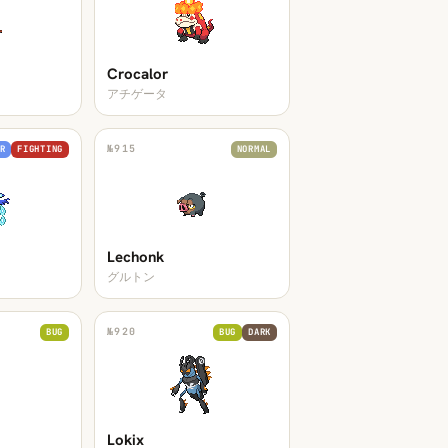
Crocalor
アチゲータ
№
915
R
FIGHTING
NORMAL
Lechonk
グルトン
№
920
BUG
BUG
DARK
Lokix