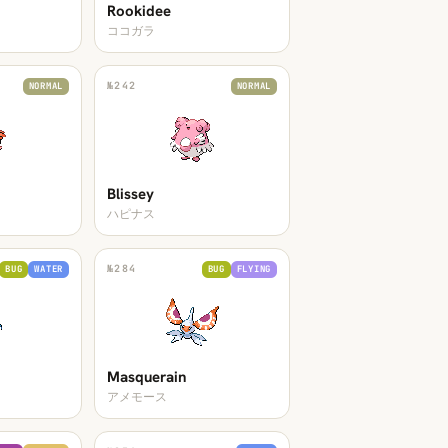
Rookidee
ココガラ
№
242
NORMAL
NORMAL
Blissey
ハピナス
№
284
BUG
WATER
BUG
FLYING
Masquerain
アメモース