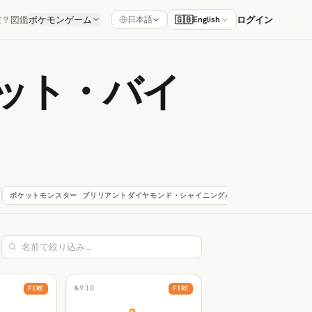
だ？
図鑑
ポケモンゲーム
🇬🇧
ログイン
日本語
English
ット・バイ
ポケットモンスター ブリリアントダイヤモンド・シャイニングパール
151
ポケットモ
№
910
FIRE
FIRE