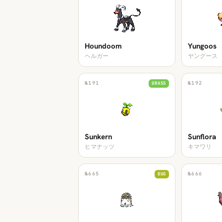
Houndoom
Yungoos
ヘルガー
ヤングース
№
191
№
192
GRASS
Sunkern
Sunflora
ヒマナッツ
キマワリ
№
665
№
666
BUG