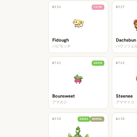
№
926
№
927
FAIRY
Fidough
Dachsbun
パピモッチ
バウッツェ
№
761
№
762
GRASS
Bounsweet
Steenee
アマカジ
アママイコ
№
930
№
438
GRASS
NORMAL