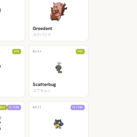
Greedent
ヨクバリス
№
664
BUG
BUG
Scatterbug
コフキムシ
№
821
BUG
FLYING
FLYING