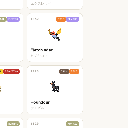
エクスレッグ
№
662
MAL
FLYING
FIRE
FLYING
Fletchinder
ヒノヤコマ
№
228
C
FIGHTING
DARK
FIRE
Houndour
デルビル
№
820
NORMAL
NORMAL