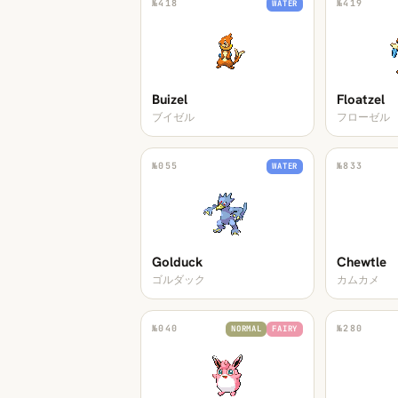
№
418
№
419
WATER
Buizel
Floatzel
ブイゼル
フローゼル
№
055
№
833
WATER
Golduck
Chewtle
ゴルダック
カムカメ
№
040
№
280
NORMAL
FAIRY