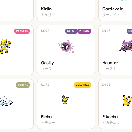
Kirlia
Gardevoir
キルリア
サーナイト
№
092
№
093
PSYCHIC
GHOST
POISON
GH
Gastly
Haunter
ゴース
ゴースト
№
172
№
025
NORMAL
ELECTRIC
Pichu
Pikachu
ミ
ピチュー
ピカチュウ