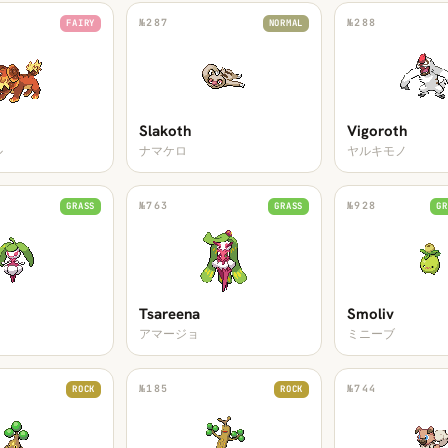
№
287
№
288
FAIRY
NORMAL
Slakoth
Vigoroth
ル
ナマケロ
ヤルキモノ
№
763
№
928
GRASS
GRASS
GR
Tsareena
Smoliv
アマージョ
ミニーブ
№
185
№
744
ROCK
ROCK