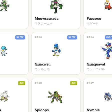
Meowscarada
Fuecoco
マスカーニャ
ホゲータ
№
913
№
914
WATER
WATER
WATE
Quaxwell
Quaquaval
ウェルカモ
ウェーニバル
№
918
№
919
BUG
BUG
a
Spidops
Nymble