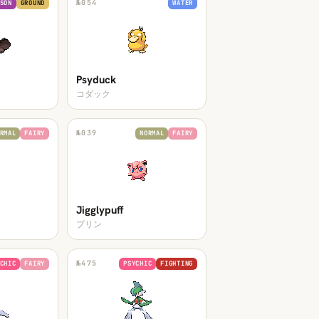
№
054
SON
GROUND
WATER
Psyduck
コダック
№
039
RMAL
FAIRY
NORMAL
FAIRY
Jigglypuff
プリン
№
475
CHIC
FAIRY
PSYCHIC
FIGHTING