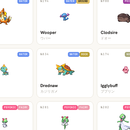
№
194
№
980
WATER
WATER
GROUND
POI
Wooper
Clodsire
ウパー
ドオー
№
834
№
174
WATER
WATER
ROCK
NO
Drednaw
Igglybuff
カジリガメ
ププリン
№
281
№
282
PSYCHIC
FAIRY
PSYCHIC
FAIRY
PSY