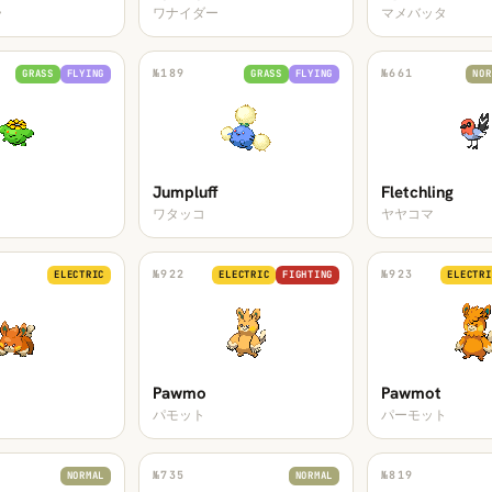
ラ
ワナイダー
マメバッタ
№
189
№
661
GRASS
FLYING
GRASS
FLYING
NOR
Jumpluff
Fletchling
ワタッコ
ヤヤコマ
№
922
№
923
ELECTRIC
ELECTRIC
FIGHTING
ELECTRI
Pawmo
Pawmot
パモット
パーモット
№
735
№
819
NORMAL
NORMAL