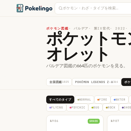
ポケモン図鑑
·
パルデア
·
第IX世代
·
2022
·
ポケットモ
オレット
パルデア図鑑の664匹のポケモンを見る。
全国図鑑
1025
POKÉMON LEGENDS Z-A
364
ポケ
すべてのタイプ
NORMAL
FIRE
WATER
FLYING
PSYCHIC
BUG
ROCK
GHO
№
906
№
907
GRASS