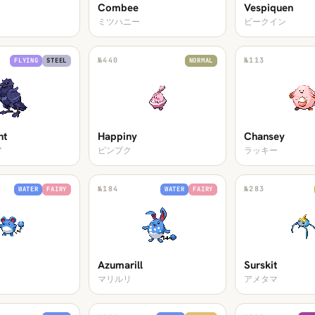
Combee
Vespiquen
ミツハニー
ビークイン
№
440
№
113
FLYING
STEEL
NORMAL
ht
Happiny
Chansey
ア
ピンプク
ラッキー
№
184
№
283
WATER
FAIRY
WATER
FAIRY
Azumarill
Surskit
マリルリ
アメタマ