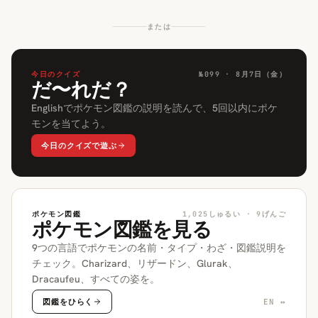
または
今日のクイズ
№
099
· 8月7日（金）
だ〜れだ？
Englishでポケモン図鑑の説明を読んで、5回以内にポケ
モンを当てよう。
今日のクイズで遊ぶ
ポケモン図鑑
1,025しゅるい · 9げんご
ポケモン図鑑を見る
9つの言語でポケモンの名前・タイプ・わざ・図鑑説明を
チェック。Charizard、リザードン、Glurak、
Dracaufeu、すべての姿を。
図鑑をひらく
EN ↔