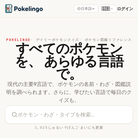
🇬🇧
ログイン
日本語
POKELINGO
·
デイリーポケモンクイズ
·
ポケモン図鑑リファレンス
すべてのポケモン
を、
あらゆる言語
で。
現代の主要9言語で、ポケモンの名前・わざ・図鑑説
明を調べられます。さらに、学びたい言語で毎日のク
イズも。
·
·
1,025しゅるい
9げんご
まいにち更新