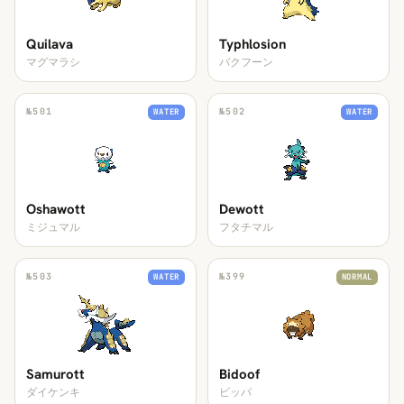
Quilava
Typhlosion
マグマラシ
バクフーン
№
501
№
502
WATER
WATER
Oshawott
Dewott
ミジュマル
フタチマル
№
503
№
399
WATER
NORMAL
Samurott
Bidoof
ダイケンキ
ビッパ