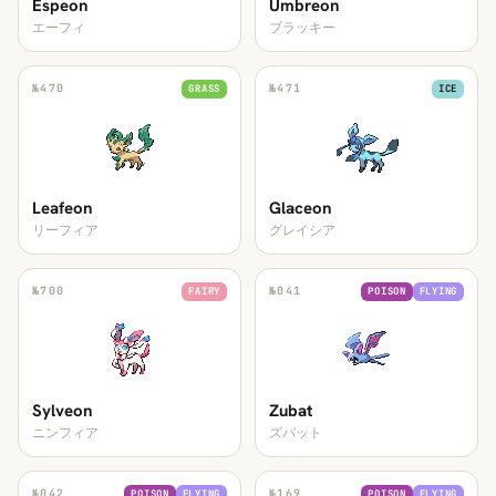
Espeon
Umbreon
エーフィ
ブラッキー
№
470
№
471
GRASS
ICE
Leafeon
Glaceon
リーフィア
グレイシア
№
700
№
041
FAIRY
POISON
FLYING
Sylveon
Zubat
ニンフィア
ズバット
№
042
№
169
POISON
FLYING
POISON
FLYING