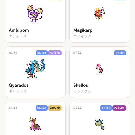
Ambipom
Magikarp
エテボース
コイキング
№
130
№
422
WATER
FLYING
WATER
Gyarados
Shellos
ギャラドス
カラナクシ
№
423
№
211
WATER
GROUND
WATER
POISON