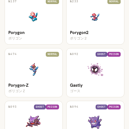
№
137
№
233
NORMAL
NORMAL
Porygon
Porygon2
ポリゴン
ポリゴン２
№
474
№
092
NORMAL
GHOST
POISON
Porygon-Z
Gastly
ポリゴンＺ
ゴース
№
093
№
094
GHOST
POISON
GHOST
POISON