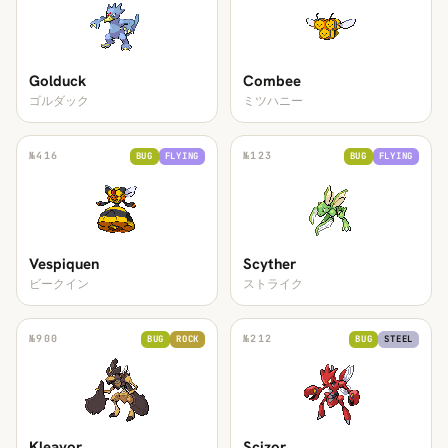
Golduck
Combee
ゴルダック
ミツハニー
№
416
№
123
BUG
FLYING
BUG
FLYING
Vespiquen
Scyther
ビークイン
ストライク
№
900
№
212
BUG
ROCK
BUG
STEEL
Kleavor
Scizor