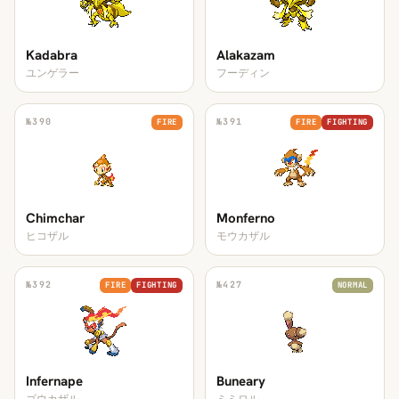
Kadabra
Alakazam
ユンゲラー
フーディン
№
390
№
391
FIRE
FIRE
FIGHTING
Chimchar
Monferno
ヒコザル
モウカザル
№
392
№
427
FIRE
FIGHTING
NORMAL
Infernape
Buneary