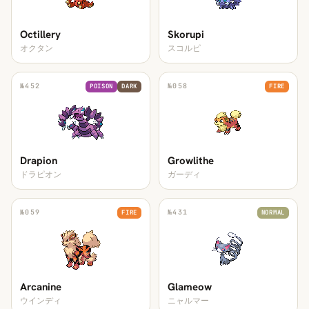
Octillery
Skorupi
オクタン
スコルピ
№
452
№
058
POISON
DARK
FIRE
Drapion
Growlithe
ドラピオン
ガーディ
№
059
№
431
FIRE
NORMAL
Arcanine
Glameow
ウインディ
ニャルマー