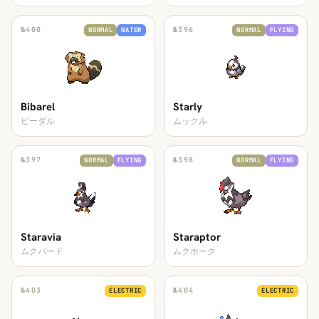
№
400
№
396
NORMAL
WATER
NORMAL
FLYING
Bibarel
Starly
ビーダル
ムックル
№
397
№
398
NORMAL
FLYING
NORMAL
FLYING
Staravia
Staraptor
ムクバード
ムクホーク
№
403
№
404
ELECTRIC
ELECTRIC