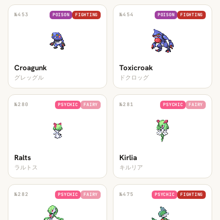
№
453
№
454
POISON
FIGHTING
POISON
FIGHTING
Croagunk
Toxicroak
グレッグル
ドクロッグ
№
280
№
281
PSYCHIC
FAIRY
PSYCHIC
FAIRY
Ralts
Kirlia
ラルトス
キルリア
№
282
№
475
PSYCHIC
FAIRY
PSYCHIC
FIGHTING