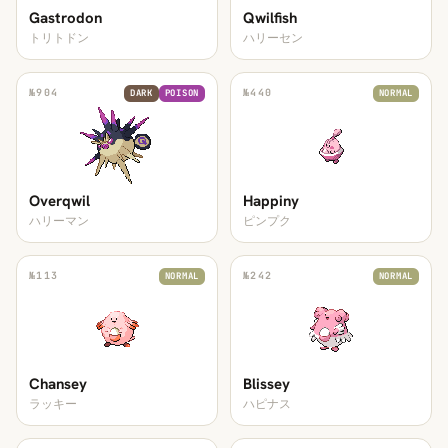
Gastrodon
Qwilfish
トリトドン
ハリーセン
№
904
№
440
DARK
POISON
NORMAL
Overqwil
Happiny
ハリーマン
ピンプク
№
113
№
242
NORMAL
NORMAL
Chansey
Blissey
ラッキー
ハピナス