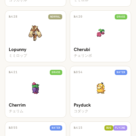
ゴウカザル
ミミロル
№
428
№
420
NORMAL
GRASS
Lopunny
Cherubi
ミミロップ
チェリンボ
№
421
№
054
GRASS
WATER
Cherrim
Psyduck
チェリム
コダック
№
055
№
415
WATER
BUG
FLYING