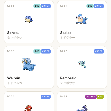
№
363
№
364
ICE
WATER
ICE
WATER
Spheal
Sealeo
タマザラシ
トドグラー
№
365
№
223
ICE
WATER
WATER
Walrein
Remoraid
トドゼルガ
テッポウオ
№
224
№
451
WATER
POISON
BUG