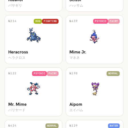
バサギリ
ハッサム
№
214
№
439
BUG
FIGHTING
PSYCHIC
FAIRY
Heracross
Mime Jr.
ヘラクロス
マネネ
№
122
№
190
PSYCHIC
FAIRY
NORMAL
Mr. Mime
Aipom
バリヤード
エイパム
№
424
№
129
NORMAL
WATER