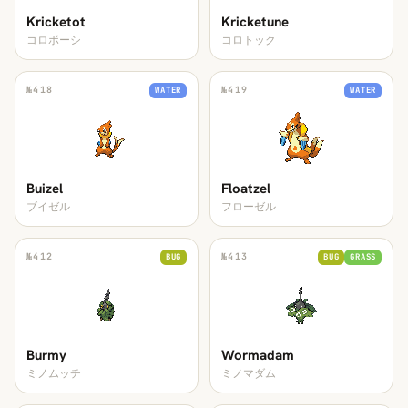
Kricketot
Kricketune
コロボーシ
コロトック
№
418
№
419
WATER
WATER
Buizel
Floatzel
ブイゼル
フローゼル
№
412
№
413
BUG
BUG
GRASS
Burmy
Wormadam
ミノムッチ
ミノマダム