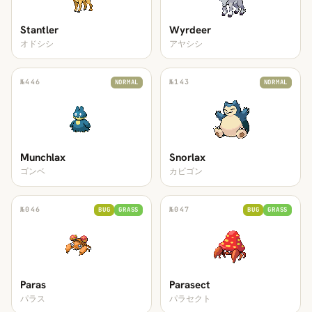
Stantler
Wyrdeer
オドシシ
アヤシシ
№
446
№
143
NORMAL
NORMAL
Munchlax
Snorlax
ゴンベ
カビゴン
№
046
№
047
BUG
GRASS
BUG
GRASS
Paras
Parasect
パラス
パラセクト