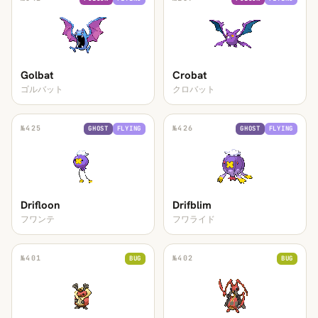
Golbat
Crobat
ゴルバット
クロバット
№
425
№
426
GHOST
FLYING
GHOST
FLYING
Drifloon
Drifblim
フワンテ
フワライド
№
401
№
402
BUG
BUG