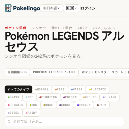
🇬🇧
ログイン
日本語
ポケモン図鑑
·
シンオウ
·
第VIII世代
·
2022
·
242しゅるい
Pokémon LEGENDS アル
セウス
シンオウ図鑑の242匹のポケモンを見る。
全国図鑑
1025
POKÉMON LEGENDS Z-A
364
ポケットモンスター スカーレッ
すべてのタイプ
NORMAL
FIRE
WATER
ELECTRIC
GRASS
ICE
FIGHTING
POISON
GROUND
FLYING
PSYCHIC
BUG
ROCK
GHOST
DRAGON
DARK
STEEL
FAIRY