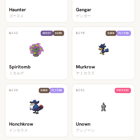
Haunter
Gengar
ゴースト
ゲンガー
№
442
№
198
GHOST
DARK
DARK
FLYING
Spiritomb
Murkrow
ミカルゲ
ヤミカラス
№
430
№
201
DARK
FLYING
PSYCHIC
Honchkrow
Unown
ドンカラス
アンノーン