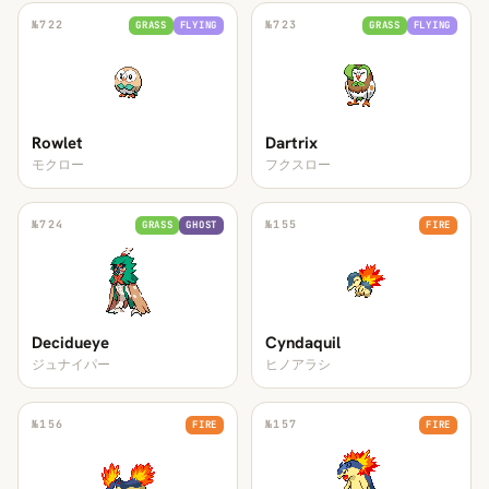
№
722
№
723
GRASS
FLYING
GRASS
FLYING
Rowlet
Dartrix
モクロー
フクスロー
№
724
№
155
GRASS
GHOST
FIRE
Decidueye
Cyndaquil
ジュナイパー
ヒノアラシ
№
156
№
157
FIRE
FIRE