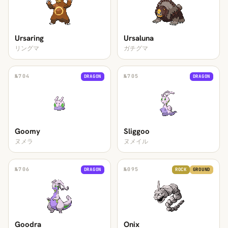
Ursaring
Ursaluna
リングマ
ガチグマ
№
704
№
705
DRAGON
DRAGON
Goomy
Sliggoo
ヌメラ
ヌメイル
№
706
№
095
DRAGON
ROCK
GROUND
Goodra
Onix