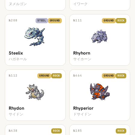
ヌメルゴン
イワーク
№
208
№
111
STEEL
GROUND
GROUND
ROCK
Steelix
Rhyhorn
ハガネール
サイホーン
№
112
№
464
GROUND
ROCK
GROUND
ROCK
Rhydon
Rhyperior
サイドン
ドサイドン
№
438
№
185
ROCK
ROCK