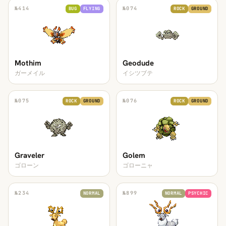
№
414
№
074
BUG
FLYING
ROCK
GROUND
Mothim
Geodude
ガーメイル
イシツブテ
№
075
№
076
ROCK
GROUND
ROCK
GROUND
Graveler
Golem
ゴローン
ゴローニャ
№
234
№
899
NORMAL
NORMAL
PSYCHIC