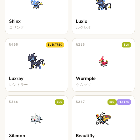
Shinx
Luxio
コリンク
ルクシオ
№
405
№
265
ELECTRIC
BUG
Luxray
Wurmple
レントラー
ケムッソ
№
266
№
267
BUG
BUG
FLYING
Silcoon
Beautifly