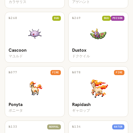
カラサリス
アゲハント
№
268
№
269
BUG
BUG
POISON
Cascoon
Dustox
マユルド
ドクケイル
№
077
№
078
FIRE
FIRE
Ponyta
Rapidash
ポニータ
ギャロップ
№
133
№
134
NORMAL
WATER