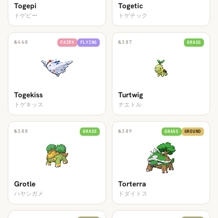
Togepi
Togetic
トゲピー
トゲチック
№
468
№
387
FAIRY
FLYING
GRASS
Togekiss
Turtwig
トゲキッス
ナエトル
№
388
№
389
GRASS
GRASS
GROUND
Grotle
Torterra
ハヤシガメ
ドダイトス