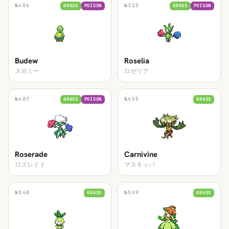
№
406
№
315
GRASS
POISON
GRASS
POISON
Budew
Roselia
スボミー
ロゼリア
№
407
№
455
GRASS
POISON
GRASS
Roserade
Carnivine
ロズレイド
マスキッパ
№
548
№
549
GRASS
GRASS