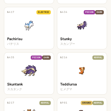
№
417
№
434
ELECTRIC
POISON
DARK
Pachirisu
Stunky
パチリス
スカンプー
№
435
№
216
POISON
DARK
NORMAL
Skuntank
Teddiursa
スカタンク
ヒメグマ
№
217
№
901
NORMAL
GROUND
NORMAL