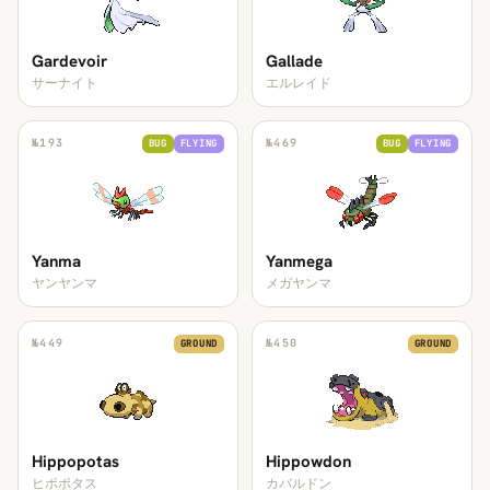
Gardevoir
Gallade
サーナイト
エルレイド
№
193
№
469
BUG
FLYING
BUG
FLYING
Yanma
Yanmega
ヤンヤンマ
メガヤンマ
№
449
№
450
GROUND
GROUND
Hippopotas
Hippowdon
ヒポポタス
カバルドン