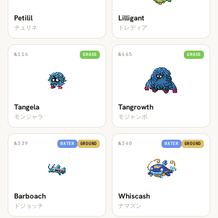
Petilil
Lilligant
チュリネ
ドレディア
№
114
№
465
GRASS
GRASS
Tangela
Tangrowth
モンジャラ
モジャンボ
№
339
№
340
WATER
GROUND
WATER
GROUND
Barboach
Whiscash
ドジョッチ
ナマズン