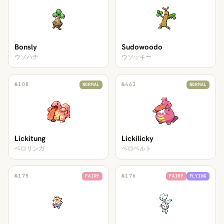
Bonsly
Sudowoodo
ウソハチ
ウソッキー
№
108
№
463
NORMAL
NORMAL
Lickitung
Lickilicky
ベロリンガ
ベロベルト
№
175
№
176
FAIRY
FAIRY
FLYING