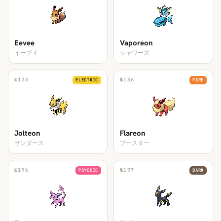
Eevee
Vaporeon
イーブイ
シャワーズ
№
135
№
136
ELECTRIC
FIRE
Jolteon
Flareon
サンダース
ブースター
№
196
№
197
PSYCHIC
DARK