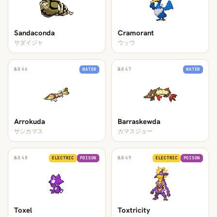
Sandaconda
Cramorant
サダイジャ
ウッウ
№
846
№
847
WATER
WATER
Arrokuda
Barraskewda
サシカマス
カマスジョー
№
848
№
849
ELECTRIC
POISON
ELECTRIC
POISON
Toxel
Toxtricity