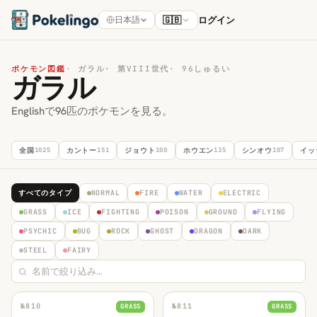
🇬🇧
ログイン
日本語
ポケモン図鑑
·
ガラル
·
第VIII世代
·
96しゅるい
ガラル
Englishで96匹のポケモンを見る。
全国
1025
カントー
151
ジョウト
100
ホウエン
135
シンオウ
107
イッ
すべてのタイプ
NORMAL
FIRE
WATER
ELECTRIC
GRASS
ICE
FIGHTING
POISON
GROUND
FLYING
PSYCHIC
BUG
ROCK
GHOST
DRAGON
DARK
STEEL
FAIRY
№
810
№
811
GRASS
GRASS