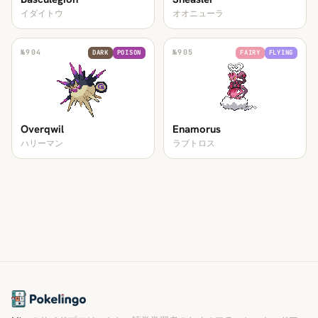
イダイトウ
オオニューラ
№
904
№
905
DARK
POISON
FAIRY
FLYING
Overqwil
Enamorus
ハリーマン
ラブトロス