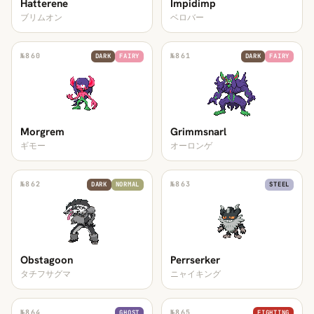
Hatterene
Impidimp
ブリムオン
ベロバー
№
860
№
861
DARK
FAIRY
DARK
FAIRY
Morgrem
Grimmsnarl
ギモー
オーロンゲ
№
862
№
863
DARK
NORMAL
STEEL
Obstagoon
Perrserker
タチフサグマ
ニャイキング
№
864
№
865
GHOST
FIGHTING