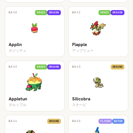
№
840
№
841
GRASS
DRAGON
GRASS
DRAGON
Applin
Flapple
カジッチュ
アップリュー
№
842
№
843
GRASS
DRAGON
GROUND
Appletun
Silicobra
タルップル
スナヘビ
№
844
№
845
GROUND
FLYING
WATER