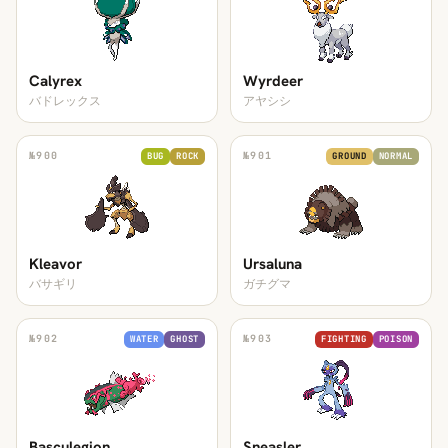
Calyrex
Wyrdeer
バドレックス
アヤシシ
№
900
№
901
BUG
ROCK
GROUND
NORMAL
Kleavor
Ursaluna
バサギリ
ガチグマ
№
902
№
903
WATER
GHOST
FIGHTING
POISON
Basculegion
Sneasler