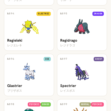
ウーラオス
ザルード
№
894
№
895
ELECTRIC
DRAGON
Regieleki
Regidrago
レジエレキ
レジドラゴ
№
896
№
897
ICE
GHOST
Glastrier
Spectrier
ブリザポス
レイスポス
№
898
№
899
PSYCHIC
GRASS
NORMAL
PSYCHIC