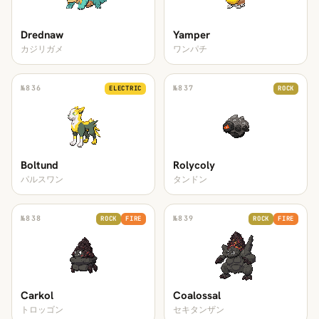
Drednaw
Yamper
カジリガメ
ワンパチ
№
836
№
837
ELECTRIC
ROCK
Boltund
Rolycoly
パルスワン
タンドン
№
838
№
839
ROCK
FIRE
ROCK
FIRE
Carkol
Coalossal
トロッゴン
セキタンザン