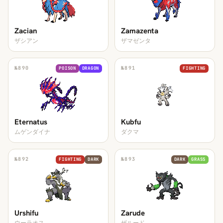
Zacian
Zamazenta
ザシアン
ザマゼンタ
№
890
№
891
POISON
DRAGON
FIGHTING
Eternatus
Kubfu
ムゲンダイナ
ダクマ
№
892
№
893
FIGHTING
DARK
DARK
GRASS
Urshifu
Zarude