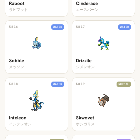
Raboot
Cinderace
ラビフット
エースバーン
№
816
№
817
WATER
WATER
Sobble
Drizzile
メッソン
ジメレオン
№
818
№
819
WATER
NORMAL
Inteleon
Skwovet
インテレオン
ホシガリス