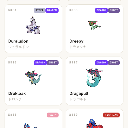
№
884
№
885
STEEL
DRAGON
DRAGON
GHOST
Duraludon
Dreepy
ジュラルドン
ドラメシヤ
№
886
№
887
DRAGON
GHOST
DRAGON
GHOST
Drakloak
Dragapult
ドロンチ
ドラパルト
№
888
№
889
FAIRY
FIGHTING