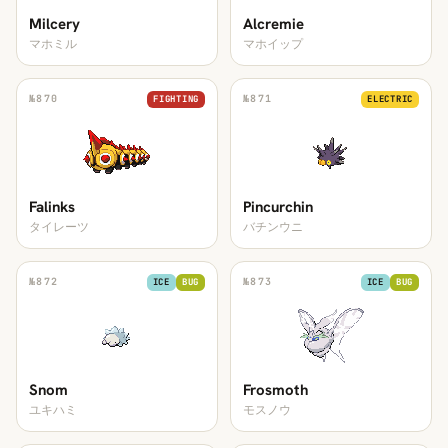
Milcery
Alcremie
マホミル
マホイップ
№
870
№
871
FIGHTING
ELECTRIC
Falinks
Pincurchin
タイレーツ
バチンウニ
№
872
№
873
ICE
BUG
ICE
BUG
Snom
Frosmoth
ユキハミ
モスノウ