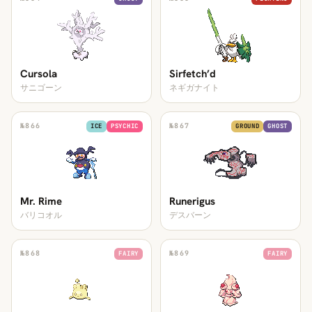
Cursola
Sirfetch’d
サニゴーン
ネギガナイト
№
866
№
867
ICE
PSYCHIC
GROUND
GHOST
Mr. Rime
Runerigus
バリコオル
デスバーン
№
868
№
869
FAIRY
FAIRY