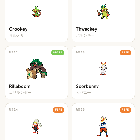
Grookey
Thwackey
サルノリ
バチンキー
№
812
№
813
GRASS
FIRE
Rillaboom
Scorbunny
ゴリランダー
ヒバニー
№
814
№
815
FIRE
FIRE