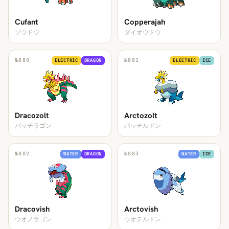
Cufant
Copperajah
ゾウドウ
ダイオウドウ
№
880
№
881
ELECTRIC
DRAGON
ELECTRIC
ICE
Dracozolt
Arctozolt
パッチラゴン
パッチルドン
№
882
№
883
WATER
DRAGON
WATER
ICE
Dracovish
Arctovish
ウオノラゴン
ウオチルドン