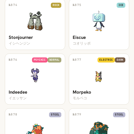
№
874
№
875
ROCK
ICE
Stonjourner
Eiscue
イシヘンジン
コオリッポ
№
876
№
877
PSYCHIC
NORMAL
ELECTRIC
DARK
Indeedee
Morpeko
イエッサン
モルペコ
№
878
№
879
STEEL
STEEL