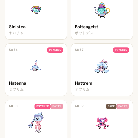
Sinistea
Polteageist
ヤバチャ
ポットデス
№
856
№
857
PSYCHIC
PSYCHIC
Hatenna
Hattrem
ミブリム
テブリム
№
858
№
859
PSYCHIC
FAIRY
DARK
FAIRY