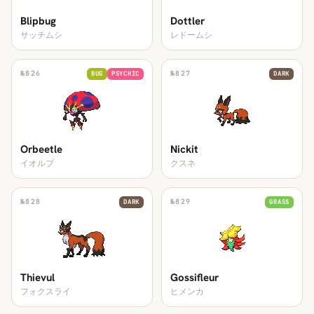
Blipbug
Dottler
サッチムシ
レドームシ
№
826
№
827
BUG
PSYCHIC
DARK
Orbeetle
Nickit
イオルブ
クスネ
№
828
№
829
DARK
GRASS
Thievul
Gossifleur
フォクスライ
ヒメンカ