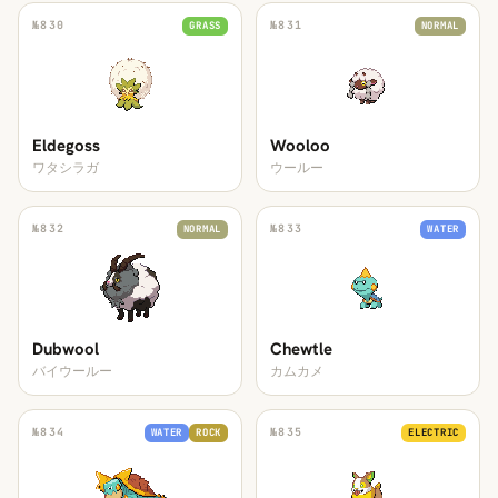
№
830
№
831
GRASS
NORMAL
Eldegoss
Wooloo
ワタシラガ
ウールー
№
832
№
833
NORMAL
WATER
Dubwool
Chewtle
バイウールー
カムカメ
№
834
№
835
WATER
ROCK
ELECTRIC