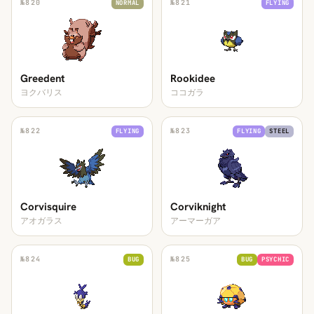
№
820
№
821
NORMAL
FLYING
Greedent
Rookidee
ヨクバリス
ココガラ
№
822
№
823
FLYING
FLYING
STEEL
Corvisquire
Corviknight
アオガラス
アーマーガア
№
824
№
825
BUG
BUG
PSYCHIC