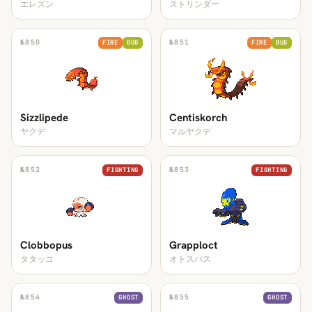
エレズン
ストリンダー
№
850
№
851
FIRE
BUG
FIRE
BUG
Sizzlipede
Centiskorch
ヤクデ
マルヤクデ
№
852
№
853
FIGHTING
FIGHTING
Clobbopus
Grapploct
タタッコ
オトスパス
№
854
№
855
GHOST
GHOST