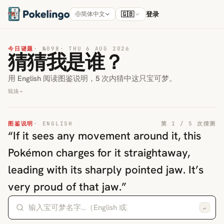
🇬🇧
登录
简体中文
今日谜题
· №
098
·
THU 6 AUG 2026
猜猜我是谁？
用 English 阅读图鉴说明，5 次内猜中这只宝可梦。
玩法
→
图鉴说明
·
ENGLISH
第 1 / 5 次猜测
“
If it sees any movement around it, this
Pokémon charges for it straightaway,
leading with its sharply pointed jaw. It’s
very proud of that jaw.
”
↵