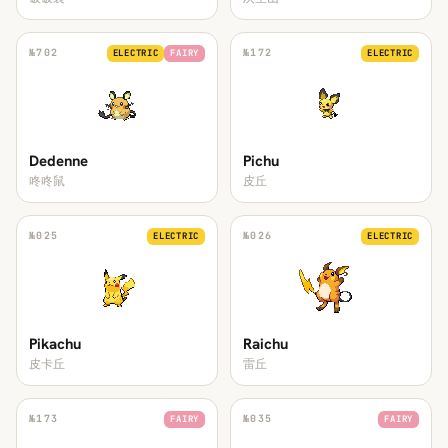
№
702
№
172
ELECTRIC
FAIRY
ELECTRIC
Dedenne
Pichu
咚咚鼠
皮丘
№
025
№
026
ELECTRIC
ELECTRIC
Pikachu
Raichu
皮卡丘
雷丘
№
173
№
035
FAIRY
FAIRY