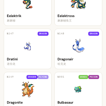
Eelektrik
Eelektross
麻麻鳗
麻麻鳗鱼王
№
147
№
148
DRAGON
DRAGON
Dratini
Dragonair
迷你龙
哈克龙
№
149
№
001
DRAGON
FLYING
GRASS
POISON
Dragonite
Bulbasaur