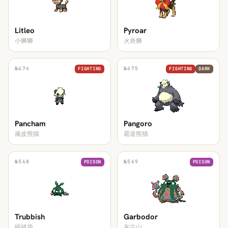
Litleo
Pyroar
小狮狮
火炎狮
№
674
№
675
FIGHTING
FIGHTING
DARK
Pancham
Pangoro
顽皮熊猫
霸道熊猫
№
568
№
569
POISON
POISON
Trubbish
Garbodor
破破袋
灰尘山