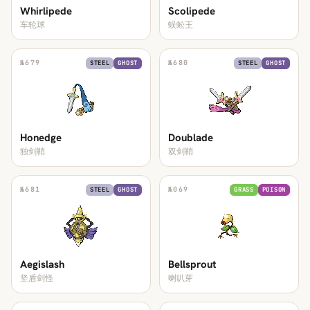
Whirlipede
Scolipede
车轮球
蜈蚣王
№
679
№
680
STEEL
GHOST
STEEL
GHOST
Honedge
Doublade
独剑鞘
双剑鞘
№
681
№
069
STEEL
GHOST
GRASS
POISON
Aegislash
Bellsprout
坚盾剑怪
喇叭芽