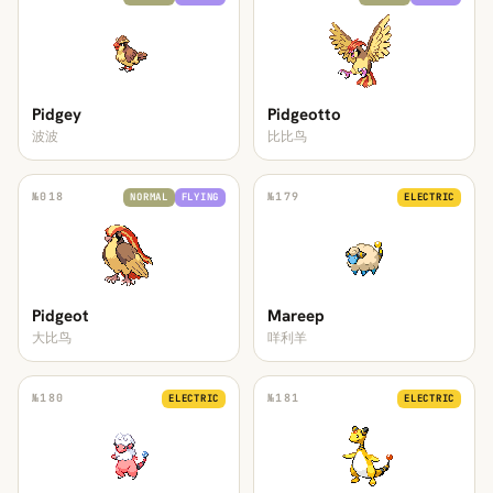
Pidgey
Pidgeotto
波波
比比鸟
№
018
№
179
NORMAL
FLYING
ELECTRIC
Pidgeot
Mareep
大比鸟
咩利羊
№
180
№
181
ELECTRIC
ELECTRIC