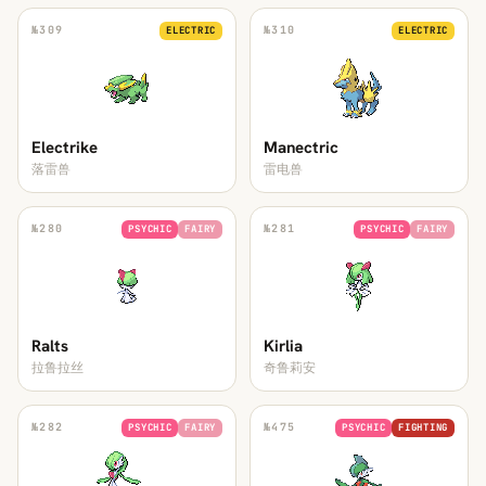
№
309
№
310
ELECTRIC
ELECTRIC
Electrike
Manectric
落雷兽
雷电兽
№
280
№
281
PSYCHIC
FAIRY
PSYCHIC
FAIRY
Ralts
Kirlia
拉鲁拉丝
奇鲁莉安
№
282
№
475
PSYCHIC
FAIRY
PSYCHIC
FIGHTING