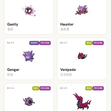
Gastly
Haunter
鬼斯
鬼斯通
№
094
№
543
GHOST
POISON
BUG
POISON
Gengar
Venipede
耿鬼
百足蜈蚣
№
544
№
545
BUG
POISON
BUG
POISON