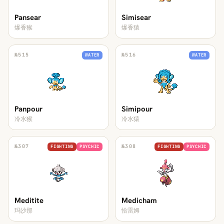
Pansear
Simisear
爆香猴
爆香猿
№
515
№
516
WATER
WATER
Panpour
Simipour
冷水猴
冷水猿
№
307
№
308
FIGHTING
PSYCHIC
FIGHTING
PSYCHIC
Meditite
Medicham
玛沙那
恰雷姆