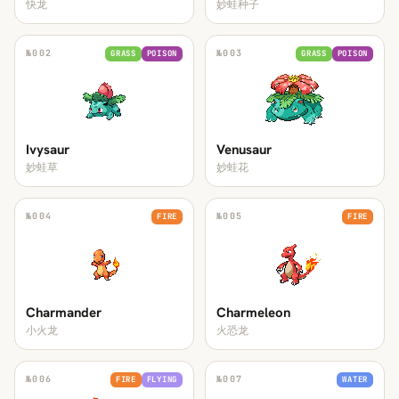
快龙
妙蛙种子
№
002
№
003
GRASS
POISON
GRASS
POISON
Ivysaur
Venusaur
妙蛙草
妙蛙花
№
004
№
005
FIRE
FIRE
Charmander
Charmeleon
小火龙
火恐龙
№
006
№
007
FIRE
FLYING
WATER