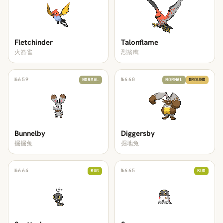
Fletchinder
Talonflame
火箭雀
烈箭鹰
№
659
№
660
NORMAL
NORMAL
GROUND
Bunnelby
Diggersby
掘掘兔
掘地兔
№
664
№
665
BUG
BUG