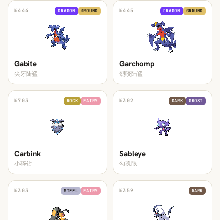
№
444
№
445
DRAGON
GROUND
DRAGON
GROUND
Gabite
Garchomp
尖牙陆鲨
烈咬陆鲨
№
703
№
302
ROCK
FAIRY
DARK
GHOST
Carbink
Sableye
小碎钻
勾魂眼
№
303
№
359
STEEL
FAIRY
DARK