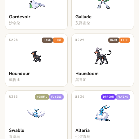
Gardevoir
Gallade
沙奈朵
艾路雷朵
№
228
№
229
DARK
FIRE
DARK
FIRE
Houndour
Houndoom
戴鲁比
黑鲁加
№
333
№
334
NORMAL
FLYING
DRAGON
FLYING
Swablu
Altaria
青绵鸟
七夕青鸟