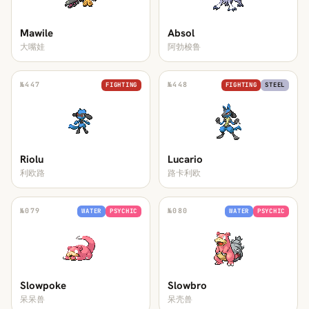
Mawile
Absol
大嘴娃
阿勃梭鲁
№
447
№
448
FIGHTING
FIGHTING
STEEL
Riolu
Lucario
利欧路
路卡利欧
№
079
№
080
WATER
PSYCHIC
WATER
PSYCHIC
Slowpoke
Slowbro
呆呆兽
呆壳兽