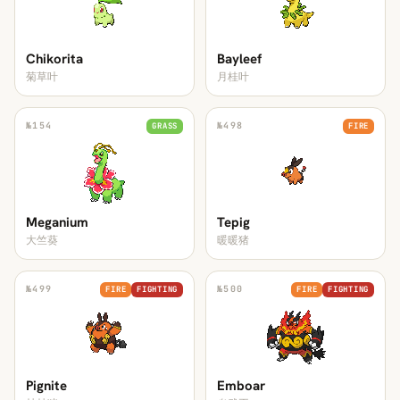
Chikorita
Bayleef
菊草叶
月桂叶
№
154
№
498
GRASS
FIRE
Meganium
Tepig
大竺葵
暖暖猪
№
499
№
500
FIRE
FIGHTING
FIRE
FIGHTING
Pignite
Emboar