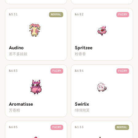
№
531
№
682
NORMAL
FAIRY
Audino
Spritzee
差不多娃娃
粉香香
№
683
№
684
FAIRY
FAIRY
Aromatisse
Swirlix
芳香精
绵绵泡芙
№
685
№
133
FAIRY
NORMAL