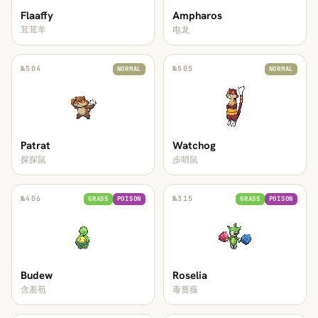
Flaaffy
Ampharos
茸茸羊
电龙
№
504
№
505
NORMAL
NORMAL
Patrat
Watchog
探探鼠
步哨鼠
№
406
№
315
GRASS
POISON
GRASS
POISON
Budew
Roselia
含羞苞
毒蔷薇