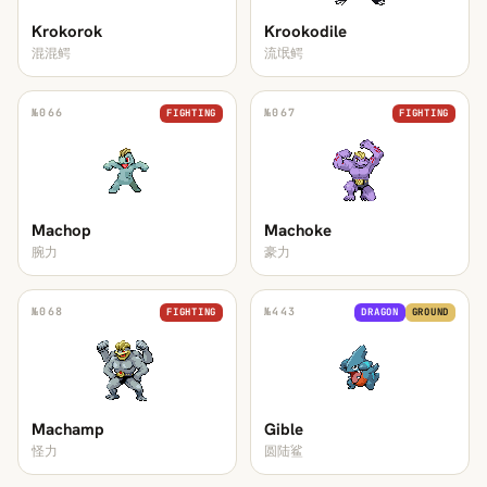
Krokorok
Krookodile
混混鳄
流氓鳄
№
066
№
067
FIGHTING
FIGHTING
Machop
Machoke
腕力
豪力
№
068
№
443
FIGHTING
DRAGON
GROUND
Machamp
Gible
怪力
圆陆鲨