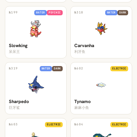
№
199
№
318
WATER
PSYCHIC
WATER
DARK
Slowking
Carvanha
呆呆王
利牙鱼
№
319
№
602
WATER
DARK
ELECTRIC
Sharpedo
Tynamo
巨牙鲨
麻麻小鱼
№
603
№
604
ELECTRIC
ELECTRIC