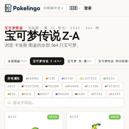
🇬🇧
登录
简体中文
宝可梦图鉴
·
卡洛斯
·
第 IX 世代
·
2025
·
364 种
宝可梦传说 Z-A
浏览 卡洛斯 图鉴的全部 364 只宝可梦。
全国图鉴
1025
宝可梦传说 Z-A
364
宝可梦 朱·紫
664
宝可梦传说 阿尔宙斯
所有属性
NORMAL
FIRE
WATER
ELECTRIC
GRASS
ICE
FIGHTING
POISON
GROUND
FLYING
PSYCHIC
BUG
ROCK
GHOST
DRAGON
DARK
STEEL
FAIRY
№
152
№
153
GRASS
GRASS