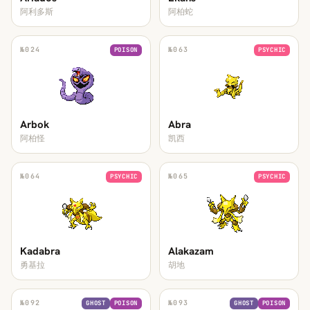
阿利多斯
阿柏蛇
№
024
№
063
POISON
PSYCHIC
Arbok
Abra
阿柏怪
凯西
№
064
№
065
PSYCHIC
PSYCHIC
Kadabra
Alakazam
勇基拉
胡地
№
092
№
093
GHOST
POISON
GHOST
POISON