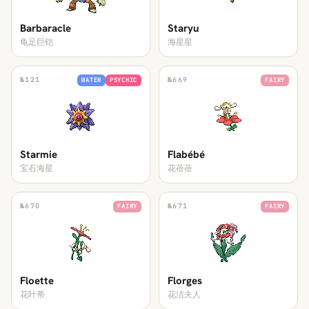
Barbaracle
Staryu
龟足巨铠
海星星
№
121
№
669
WATER
PSYCHIC
FAIRY
Starmie
Flabébé
宝石海星
花蓓蓓
№
670
№
671
FAIRY
FAIRY
Floette
Florges
花叶蒂
花洁夫人