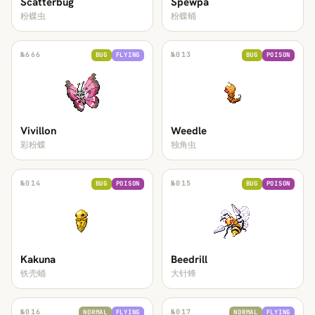
Scatterbug
Spewpa
粉蝶虫
粉蝶蛹
№
666
№
013
BUG
FLYING
BUG
POISON
Vivillon
Weedle
彩粉蝶
独角虫
№
014
№
015
BUG
POISON
BUG
POISON
Kakuna
Beedrill
铁壳蛹
大针蜂
№
016
№
017
NORMAL
FLYING
NORMAL
FLYING