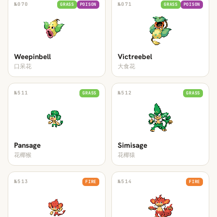
№
070
№
071
GRASS
POISON
GRASS
POISON
Weepinbell
Victreebel
口呆花
大食花
№
511
№
512
GRASS
GRASS
Pansage
Simisage
花椰猴
花椰猿
№
513
№
514
FIRE
FIRE