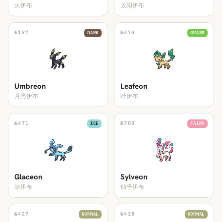
火伊布
太阳伊布
№
197
№
470
DARK
GRASS
Umbreon
Leafeon
月亮伊布
叶伊布
№
471
№
700
ICE
FAIRY
Glaceon
Sylveon
冰伊布
仙子伊布
№
427
№
428
NORMAL
NORMAL