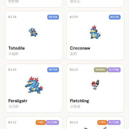
炒炒猪
炎武王
№
158
№
159
WATER
WATER
Totodile
Croconaw
小锯鳄
蓝鳄
№
160
№
661
WATER
NORMAL
FLYING
Feraligatr
Fletchling
大力鳄
小箭雀
№
662
№
663
FIRE
FLYING
FIRE
FLYING