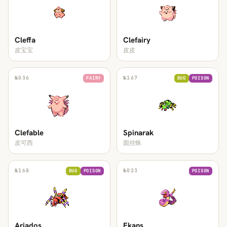
Cleffa
Clefairy
皮宝宝
皮皮
№
036
№
167
FAIRY
BUG
POISON
Clefable
Spinarak
皮可西
圆丝蛛
№
168
№
023
BUG
POISON
POISON
Ariados
Ekans