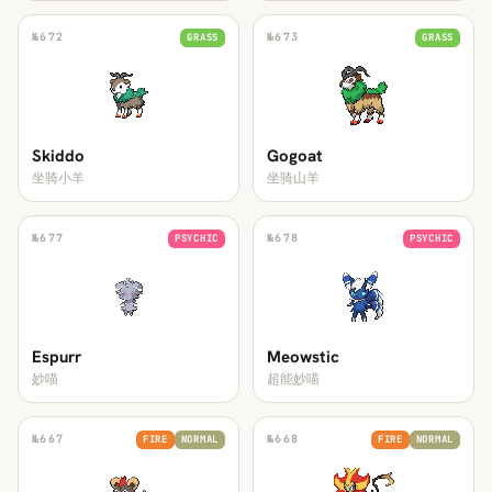
№
672
№
673
GRASS
GRASS
Skiddo
Gogoat
坐骑小羊
坐骑山羊
№
677
№
678
PSYCHIC
PSYCHIC
Espurr
Meowstic
妙喵
超能妙喵
№
667
№
668
FIRE
NORMAL
FIRE
NORMAL