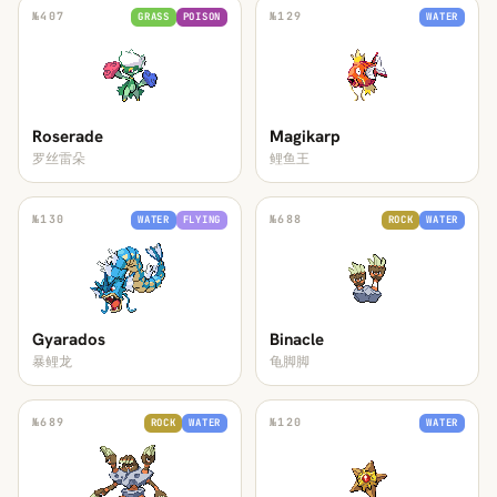
№
407
№
129
GRASS
POISON
WATER
Roserade
Magikarp
罗丝雷朵
鲤鱼王
№
130
№
688
WATER
FLYING
ROCK
WATER
Gyarados
Binacle
暴鲤龙
龟脚脚
№
689
№
120
ROCK
WATER
WATER