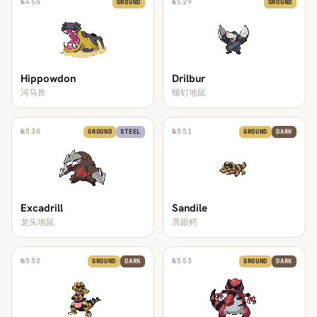
№
450
№
529
GROUND
GROUND
Hippowdon
Drilbur
河马兽
螺钉地鼠
№
530
№
551
GROUND
STEEL
GROUND
DARK
Excadrill
Sandile
龙头地鼠
黑眼鳄
№
552
№
553
GROUND
DARK
GROUND
DARK