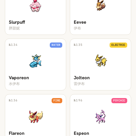
Slurpuff
Eevee
胖甜妮
伊布
№
134
№
135
WATER
ELECTRIC
Vaporeon
Jolteon
水伊布
雷伊布
№
136
№
196
FIRE
PSYCHIC
Flareon
Espeon