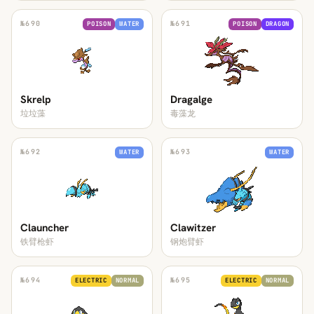
№
690
№
691
POISON
WATER
POISON
DRAGON
Skrelp
Dragalge
垃垃藻
毒藻龙
№
692
№
693
WATER
WATER
Clauncher
Clawitzer
铁臂枪虾
钢炮臂虾
№
694
№
695
ELECTRIC
NORMAL
ELECTRIC
NORMAL