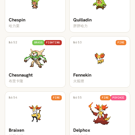
Chespin
Quilladin
哈力栗
胖胖哈力
№
652
№
653
GRASS
FIGHTING
FIRE
Chesnaught
Fennekin
布里卡隆
火狐狸
№
654
№
655
FIRE
FIRE
PSYCHIC
Braixen
Delphox