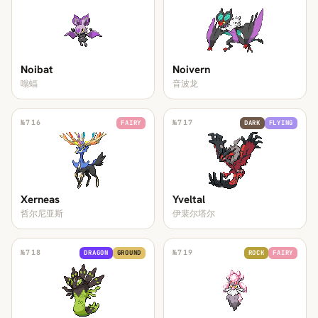
Noibat
Noivern
嗡蝠
音波龙
№
716
№
717
FAIRY
DARK
FLYING
Xerneas
Yveltal
哲尔尼亚斯
伊裴尔塔尔
№
718
№
719
DRAGON
GROUND
ROCK
FAIRY