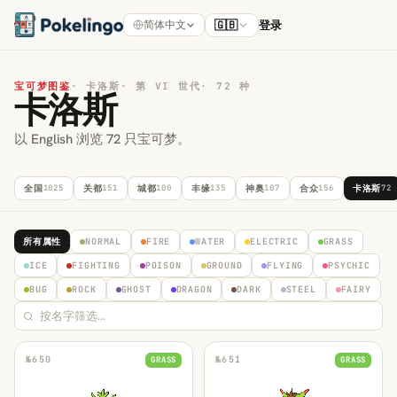
🇬🇧
登录
简体中文
宝可梦图鉴
·
卡洛斯
·
第 VI 世代
·
72 种
卡洛斯
以 English 浏览 72 只宝可梦。
全国
1025
关都
151
城都
100
丰缘
135
神奥
107
合众
156
卡洛斯
72
所有属性
NORMAL
FIRE
WATER
ELECTRIC
GRASS
ICE
FIGHTING
POISON
GROUND
FLYING
PSYCHIC
BUG
ROCK
GHOST
DRAGON
DARK
STEEL
FAIRY
№
650
№
651
GRASS
GRASS