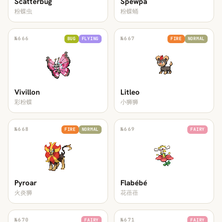
Scatterbug
Spewpa
粉蝶虫
粉蝶蛹
№
666
№
667
BUG
FLYING
FIRE
NORMAL
Vivillon
Litleo
彩粉蝶
小狮狮
№
668
№
669
FIRE
NORMAL
FAIRY
Pyroar
Flabébé
火炎狮
花蓓蓓
№
670
№
671
FAIRY
FAIRY