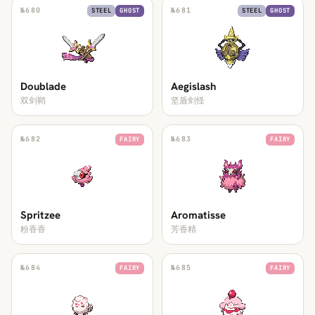
№
680
№
681
STEEL
GHOST
STEEL
GHOST
Doublade
Aegislash
双剑鞘
坚盾剑怪
№
682
№
683
FAIRY
FAIRY
Spritzee
Aromatisse
粉香香
芳香精
№
684
№
685
FAIRY
FAIRY