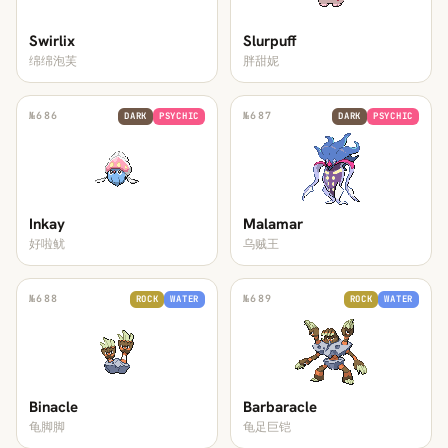
Swirlix
Slurpuff
绵绵泡芙
胖甜妮
№
686
№
687
DARK
PSYCHIC
DARK
PSYCHIC
Inkay
Malamar
好啦鱿
乌贼王
№
688
№
689
ROCK
WATER
ROCK
WATER
Binacle
Barbaracle
龟脚脚
龟足巨铠