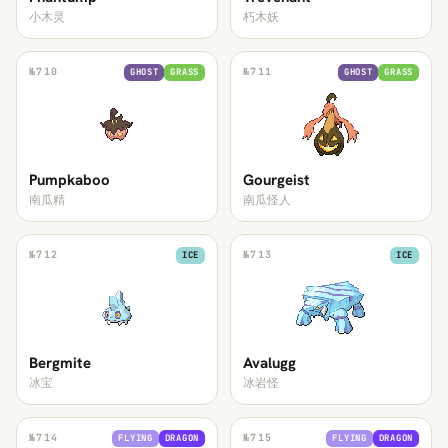
小木灵
朽木妖
№
710
№
711
GHOST
GRASS
GHOST
GRASS
Pumpkaboo
Gourgeist
南瓜精
南瓜怪人
№
712
№
713
ICE
ICE
Bergmite
Avalugg
冰宝
冰岩怪
№
714
№
715
FLYING
DRAGON
FLYING
DRAGON