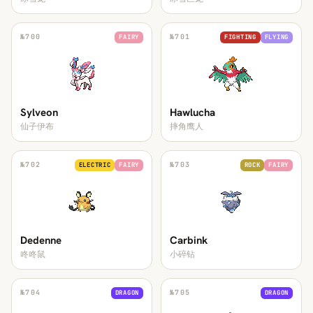
№
700
№
701
FAIRY
FIGHTING
FLYING
Sylveon
Hawlucha
仙子伊布
摔角鹰人
№
702
№
703
ELECTRIC
FAIRY
ROCK
FAIRY
Dedenne
Carbink
咚咚鼠
小碎钻
№
704
№
705
DRAGON
DRAGON