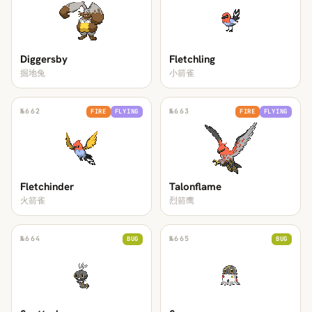
Diggersby
Fletchling
掘地兔
小箭雀
№
662
№
663
FIRE
FLYING
FIRE
FLYING
Fletchinder
Talonflame
火箭雀
烈箭鹰
№
664
№
665
BUG
BUG