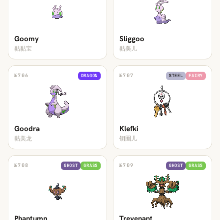
Goomy
Sliggoo
黏黏宝
黏美儿
№
706
№
707
DRAGON
STEEL
FAIRY
Goodra
Klefki
黏美龙
钥圈儿
№
708
№
709
GHOST
GRASS
GHOST
GRASS
Phantump
Trevenant