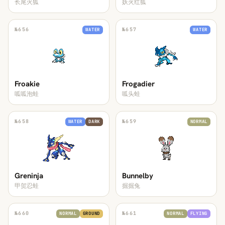
长尾火狐
妖火红狐
№
656
№
657
WATER
WATER
Froakie
Frogadier
呱呱泡蛙
呱头蛙
№
658
№
659
WATER
DARK
NORMAL
Greninja
Bunnelby
甲贺忍蛙
掘掘兔
№
660
№
661
NORMAL
GROUND
NORMAL
FLYING