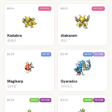
№
064
№
065
PSYCHIC
PSYCHIC
Kadabra
Alakazam
윤겔라
후딘
№
129
№
130
WATER
WATER
FLYING
Magikarp
Gyarados
잉어킹
갸라도스
№
406
№
315
GRASS
POISON
GRASS
POISON