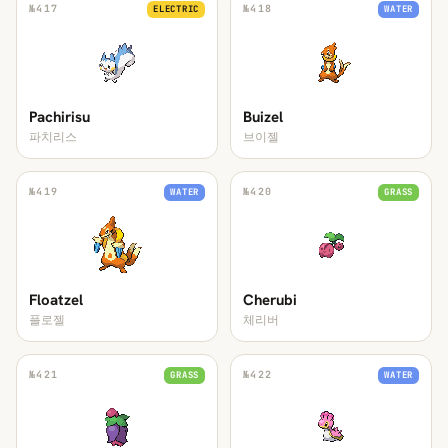
№
417
№
418
ELECTRIC
WATER
Pachirisu
Buizel
파치리스
브이젤
№
419
№
420
WATER
GRASS
Floatzel
Cherubi
플로젤
체리버
№
421
№
422
GRASS
WATER