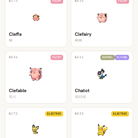
№
173
№
035
FAIRY
FAIRY
Cleffa
Clefairy
삐
삐삐
№
036
№
441
FAIRY
NORMAL
FLYING
Clefable
Chatot
픽시
페라페
№
172
№
025
ELECTRIC
ELECTRIC