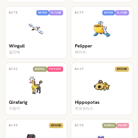
№
278
№
279
WATER
FLYING
WATER
FLYING
Wingull
Pelipper
갈모매
패리퍼
№
203
№
449
NORMAL
PSYCHIC
GROUND
Girafarig
Hippopotas
키링키
히포포타스
№
450
№
298
GROUND
NORMAL
FAIRY