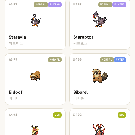
№
397
№
398
NORMAL
FLYING
NORMAL
FLYING
Staravia
Staraptor
찌르버드
찌르호크
№
399
№
400
NORMAL
NORMAL
WATER
Bidoof
Bibarel
비버니
비버통
№
401
№
402
BUG
BUG