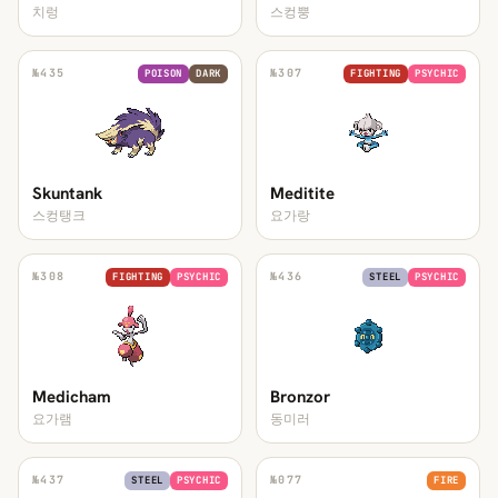
치렁
스컹뿡
№
435
№
307
POISON
DARK
FIGHTING
PSYCHIC
Skuntank
Meditite
스컹탱크
요가랑
№
308
№
436
FIGHTING
PSYCHIC
STEEL
PSYCHIC
Medicham
Bronzor
요가램
동미러
№
437
№
077
STEEL
PSYCHIC
FIRE