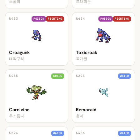
스콜피
드래피온
№
453
№
454
POISON
FIGHTING
POISON
FIGHTING
Croagunk
Toxicroak
삐딱구리
독개굴
№
455
№
223
GRASS
WATER
Carnivine
Remoraid
무스틈니
총어
№
224
№
456
WATER
WATER