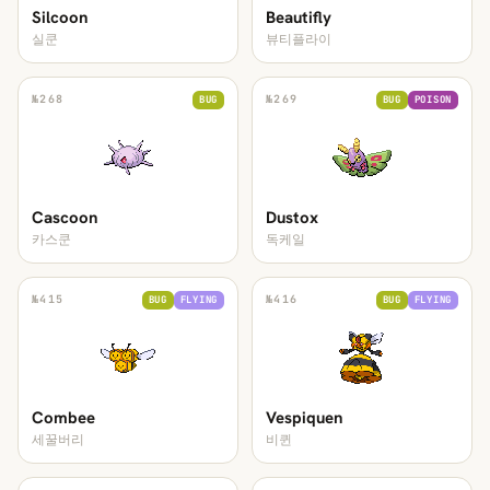
Silcoon
Beautifly
실쿤
뷰티플라이
№
268
№
269
BUG
BUG
POISON
Cascoon
Dustox
카스쿤
독케일
№
415
№
416
BUG
FLYING
BUG
FLYING
Combee
Vespiquen
세꿀버리
비퀸