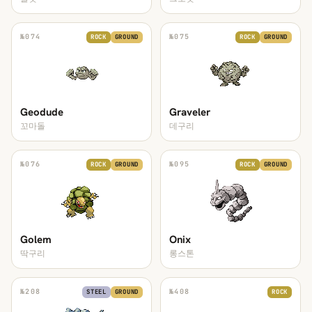
№
074
№
075
ROCK
GROUND
ROCK
GROUND
Geodude
Graveler
꼬마돌
데구리
№
076
№
095
ROCK
GROUND
ROCK
GROUND
Golem
Onix
딱구리
롱스톤
№
208
№
408
STEEL
GROUND
ROCK