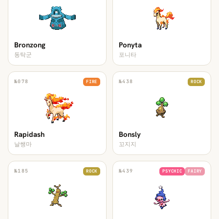
Bronzong
Ponyta
동탁군
포니타
№
078
№
438
FIRE
ROCK
Rapidash
Bonsly
날쌩마
꼬지지
№
185
№
439
ROCK
PSYCHIC
FAIRY