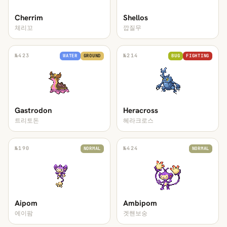
Cherrim
Shellos
체리꼬
깝질무
№
423
№
214
WATER
GROUND
BUG
FIGHTING
Gastrodon
Heracross
트리토돈
헤라크로스
№
190
№
424
NORMAL
NORMAL
Aipom
Ambipom
에이팜
겟핸보숭