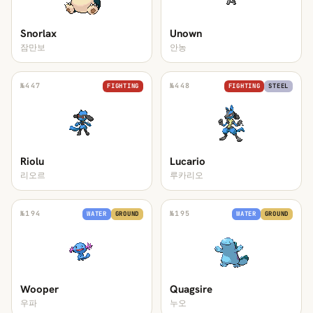
Snorlax
Unown
잠만보
안농
№
447
№
448
FIGHTING
FIGHTING
STEEL
Riolu
Lucario
리오르
루카리오
№
194
№
195
WATER
GROUND
WATER
GROUND
Wooper
Quagsire
우파
누오