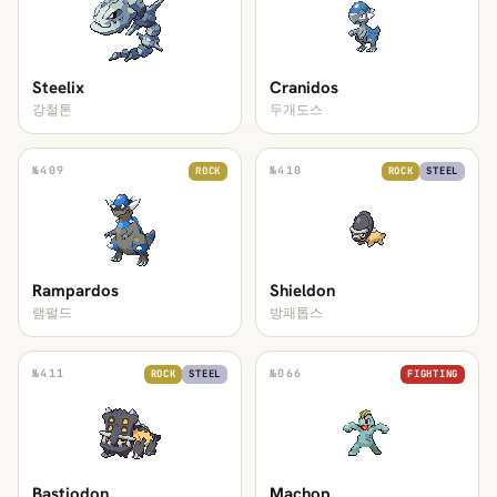
Steelix
Cranidos
강철톤
두개도스
№
409
№
410
ROCK
ROCK
STEEL
Rampardos
Shieldon
램펄드
방패톱스
№
411
№
066
ROCK
STEEL
FIGHTING
Bastiodon
Machop