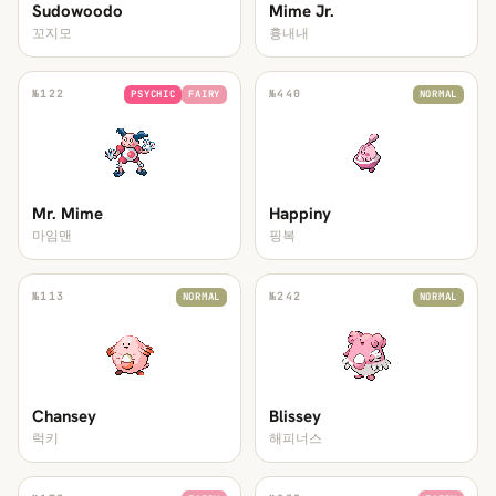
Sudowoodo
Mime Jr.
꼬지모
흉내내
№
122
№
440
PSYCHIC
FAIRY
NORMAL
Mr. Mime
Happiny
마임맨
핑복
№
113
№
242
NORMAL
NORMAL
Chansey
Blissey
럭키
해피너스