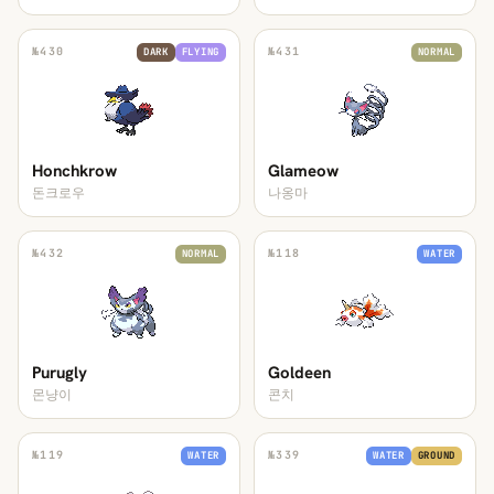
№
430
№
431
DARK
FLYING
NORMAL
Honchkrow
Glameow
돈크로우
나옹마
№
432
№
118
NORMAL
WATER
Purugly
Goldeen
몬냥이
콘치
№
119
№
339
WATER
WATER
GROUND