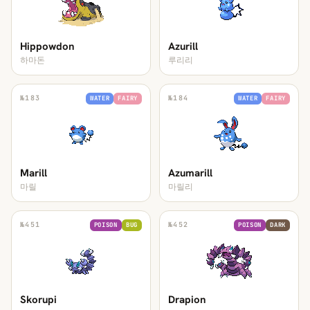
Hippowdon
Azurill
하마돈
루리리
№
183
№
184
WATER
FAIRY
WATER
FAIRY
Marill
Azumarill
마릴
마릴리
№
451
№
452
POISON
BUG
POISON
DARK
Skorupi
Drapion