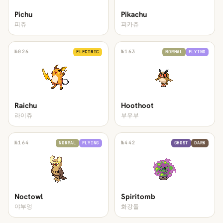
Pichu
Pikachu
피츄
피카츄
№
026
№
163
ELECTRIC
NORMAL
FLYING
Raichu
Hoothoot
라이츄
부우부
№
164
№
442
NORMAL
FLYING
GHOST
DARK
Noctowl
Spiritomb
야부엉
화강돌