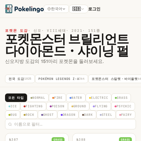
🇬🇧
로그인
한국어
포켓몬 도감
·
신오
·
VIII세대
·
2021
·
151종
포켓몬스터 브릴리언트
다이아몬드・샤이닝 펄
신오지방 도감의 151마리 포켓몬을 둘러보세요.
전국 도감
1025
POKÉMON LEGENDS Z-A
364
포켓몬스터 스칼렛・바이올렛
6
모든 타입
NORMAL
FIRE
WATER
ELECTRIC
GRASS
ICE
FIGHTING
POISON
GROUND
FLYING
PSYCHIC
BUG
ROCK
GHOST
DRAGON
DARK
STEEL
FAIRY
№
387
№
388
GRASS
GRASS