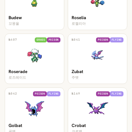
Budew
Roselia
꼬몽울
로젤리아
№
407
№
041
GRASS
POISON
POISON
FLYING
Roserade
Zubat
로즈레이드
주뱃
№
042
№
169
POISON
FLYING
POISON
FLYING
Golbat
Crobat
골뱃
크로뱃