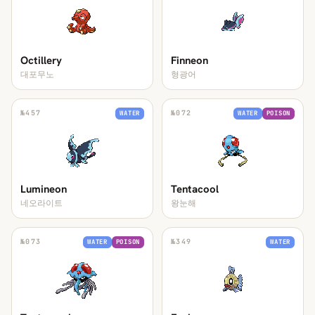
Octillery
Finneon
대포무노
형광어
№
457
№
072
WATER
WATER
POISON
Lumineon
Tentacool
네오라이트
왕눈해
№
073
№
349
WATER
POISON
WATER