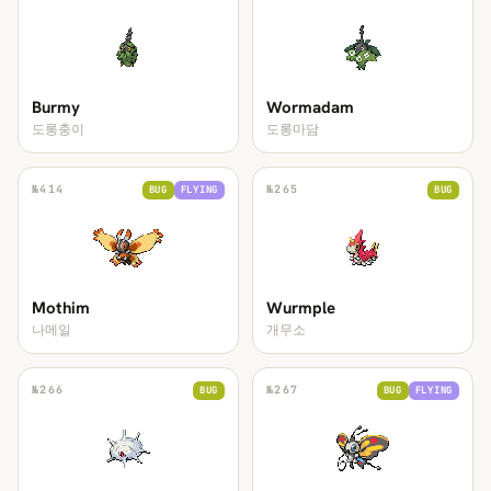
Burmy
Wormadam
도롱충이
도롱마담
№
414
№
265
BUG
FLYING
BUG
Mothim
Wurmple
나메일
개무소
№
266
№
267
BUG
BUG
FLYING