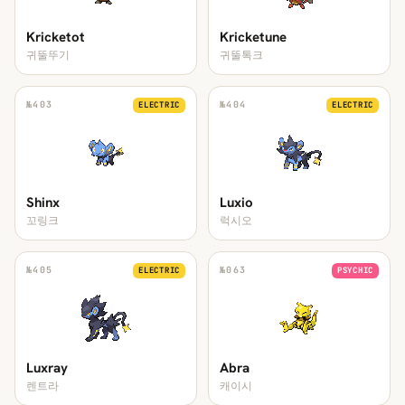
Kricketot
Kricketune
귀뚤뚜기
귀뚤톡크
№
403
№
404
ELECTRIC
ELECTRIC
Shinx
Luxio
꼬링크
럭시오
№
405
№
063
ELECTRIC
PSYCHIC
Luxray
Abra
렌트라
캐이시