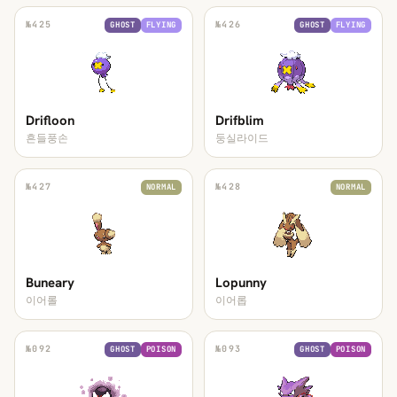
№
425
№
426
GHOST
FLYING
GHOST
FLYING
Drifloon
Drifblim
흔들풍손
둥실라이드
№
427
№
428
NORMAL
NORMAL
Buneary
Lopunny
이어롤
이어롭
№
092
№
093
GHOST
POISON
GHOST
POISON