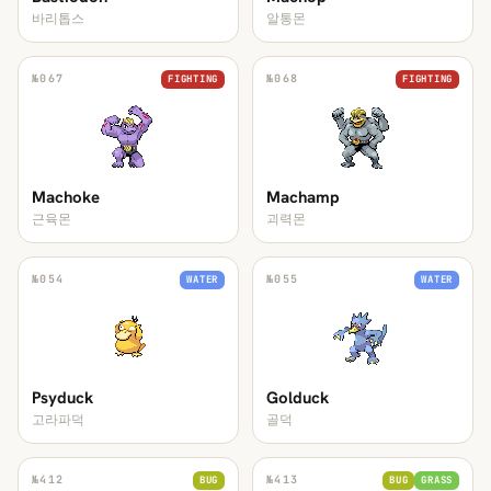
바리톱스
알통몬
№
067
№
068
FIGHTING
FIGHTING
Machoke
Machamp
근육몬
괴력몬
№
054
№
055
WATER
WATER
Psyduck
Golduck
고라파덕
골덕
№
412
№
413
BUG
BUG
GRASS