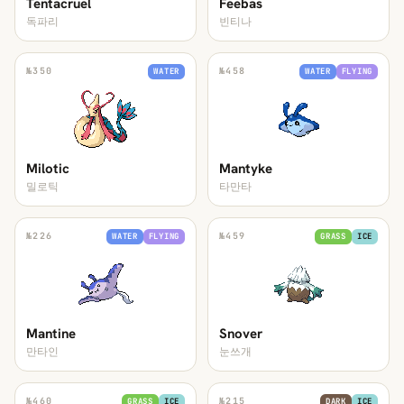
Tentacruel
Feebas
독파리
빈티나
№
350
№
458
WATER
WATER
FLYING
Milotic
Mantyke
밀로틱
타만타
№
226
№
459
WATER
FLYING
GRASS
ICE
Mantine
Snover
만타인
눈쓰개
№
460
№
215
GRASS
ICE
DARK
ICE