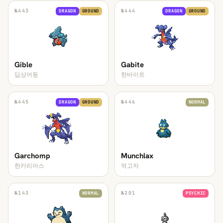
№
443
№
444
DRAGON
GROUND
DRAGON
GROUND
Gible
Gabite
딥상어동
한바이트
№
445
№
446
DRAGON
GROUND
NORMAL
Garchomp
Munchlax
한카리아스
먹고자
№
143
№
201
NORMAL
PSYCHIC