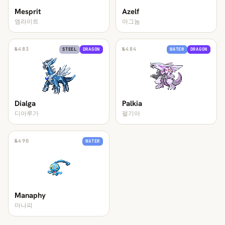
Mesprit
Azelf
엠라이트
아그놈
№
483
№
484
STEEL
DRAGON
WATER
DRAGON
Dialga
Palkia
디아루가
펄기아
№
490
WATER
Manaphy
마나피