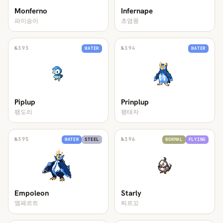
Monferno
Infernape
파이숭이
초염몽
№
393
№
394
WATER
WATER
Piplup
Prinplup
팽도리
팽태자
№
395
№
396
WATER
STEEL
NORMAL
FLYING
Empoleon
Starly
엠페르트
찌르꼬