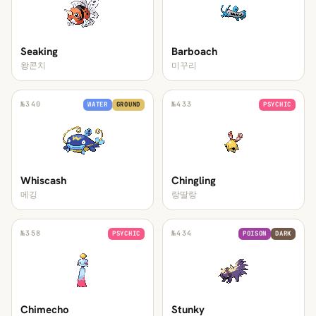
Seaking
Barboach
왕콘치
미꾸리
№
340
№
433
WATER
GROUND
PSYCHIC
Whiscash
Chingling
메깅
랑딸랑
№
358
№
434
PSYCHIC
POISON
DARK
Chimecho
Stunky