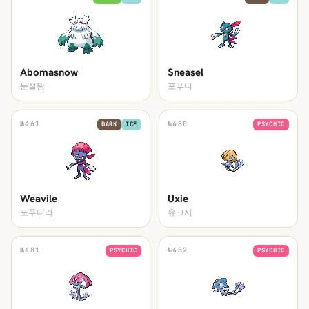
Abomasnow
Sneasel
눈설왕
포푸니
№
461
№
480
DARK
ICE
PSYCHIC
Weavile
Uxie
포푸니라
유크시
№
481
№
482
PSYCHIC
PSYCHIC