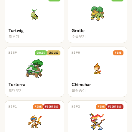
Turtwig
Grotle
모부기
수풀부기
№
389
№
390
GRASS
GROUND
FIRE
Torterra
Chimchar
토대부기
불꽃숭이
№
391
№
392
FIRE
FIGHTING
FIRE
FIGHTING