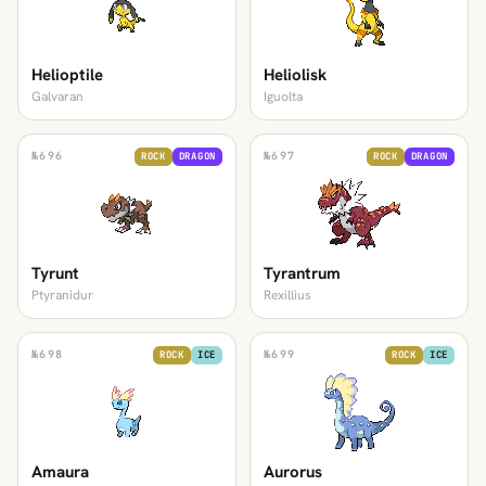
Helioptile
Heliolisk
Galvaran
Iguolta
№
696
№
697
ROCK
DRAGON
ROCK
DRAGON
Tyrunt
Tyrantrum
Ptyranidur
Rexillius
№
698
№
699
ROCK
ICE
ROCK
ICE
Amaura
Aurorus