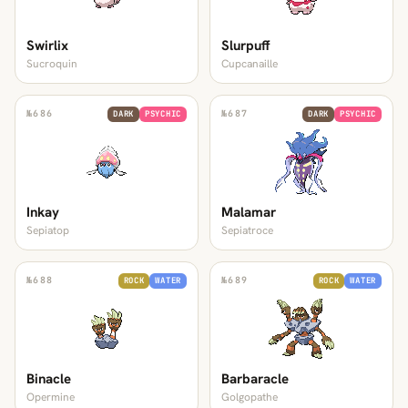
Swirlix
Slurpuff
Sucroquin
Cupcanaille
№
686
№
687
DARK
PSYCHIC
DARK
PSYCHIC
Inkay
Malamar
Sepiatop
Sepiatroce
№
688
№
689
ROCK
WATER
ROCK
WATER
Binacle
Barbaracle
Opermine
Golgopathe