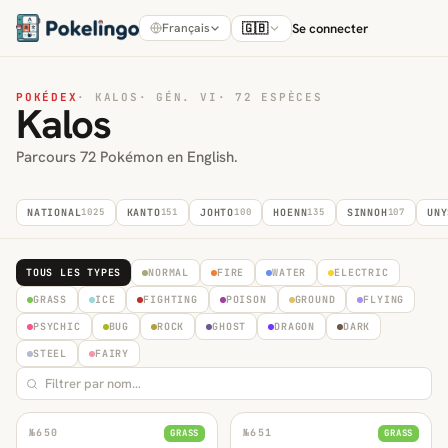
🇬🇧
Se connecter
Français
POKÉDEX
·
KALOS
·
GÉN. VI
·
72 ESPÈCES
Kalos
Parcours 72 Pokémon en English.
NATIONAL
1025
KANTO
151
JOHTO
100
HOENN
135
SINNOH
107
UNY
TOUS LES TYPES
NORMAL
FIRE
WATER
ELECTRIC
GRASS
ICE
FIGHTING
POISON
GROUND
FLYING
PSYCHIC
BUG
ROCK
GHOST
DRAGON
DARK
STEEL
FAIRY
№
650
№
651
GRASS
GRASS