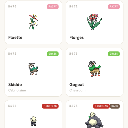
№
670
№
671
FAIRY
FAIRY
Floette
Florges
№
672
№
673
GRASS
GRASS
Skiddo
Gogoat
Cabriolaine
Chevroum
№
674
№
675
FIGHTING
FIGHTING
DARK