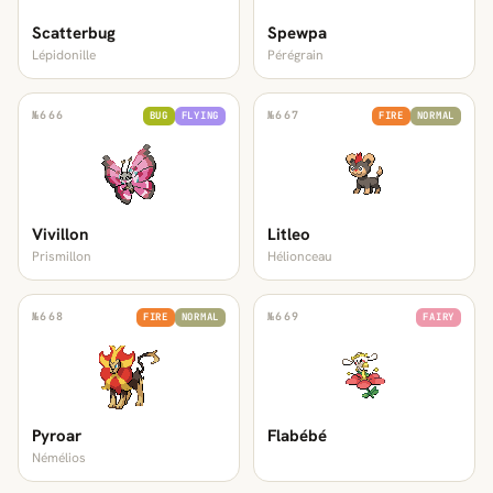
Scatterbug
Spewpa
Lépidonille
Pérégrain
№
666
№
667
BUG
FLYING
FIRE
NORMAL
Vivillon
Litleo
Prismillon
Hélionceau
№
668
№
669
FIRE
NORMAL
FAIRY
Pyroar
Flabébé
Némélios