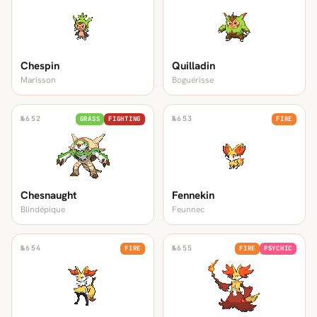
Chespin
Quilladin
Marisson
Boguérisse
№
652
№
653
GRASS
FIGHTING
FIRE
Chesnaught
Fennekin
Blindépique
Feunnec
№
654
№
655
FIRE
FIRE
PSYCHIC