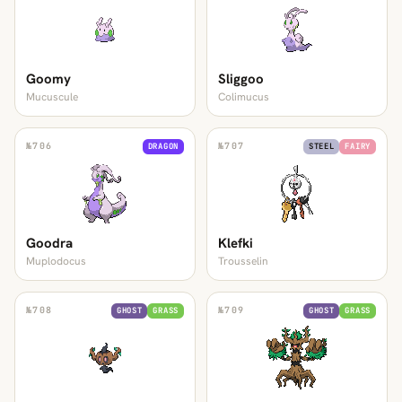
Goomy
Sliggoo
Mucuscule
Colimucus
№
706
№
707
DRAGON
STEEL
FAIRY
Goodra
Klefki
Muplodocus
Trousselin
№
708
№
709
GHOST
GRASS
GHOST
GRASS