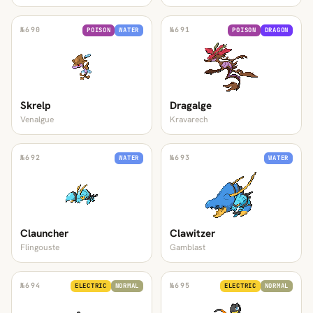
№
690
№
691
POISON
WATER
POISON
DRAGON
Skrelp
Dragalge
Venalgue
Kravarech
№
692
№
693
WATER
WATER
Clauncher
Clawitzer
Flingouste
Gamblast
№
694
№
695
ELECTRIC
NORMAL
ELECTRIC
NORMAL