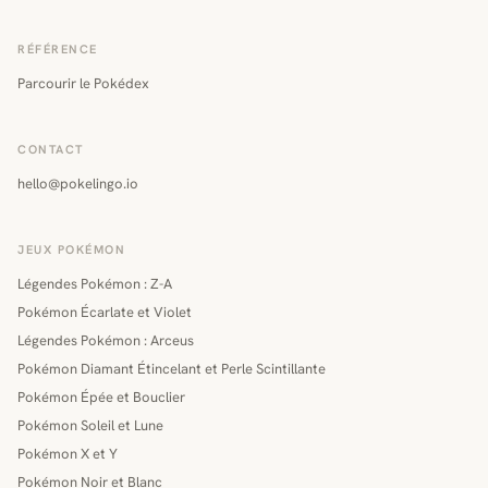
RÉFÉRENCE
Parcourir le Pokédex
CONTACT
hello@pokelingo.io
JEUX POKÉMON
Légendes Pokémon : Z-A
Pokémon Écarlate et Violet
Légendes Pokémon : Arceus
Pokémon Diamant Étincelant et Perle Scintillante
Pokémon Épée et Bouclier
Pokémon Soleil et Lune
Pokémon X et Y
Pokémon Noir et Blanc